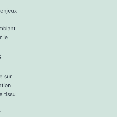
 enjeux
mblant
r le
s
e sur
ntion
e tissu
r