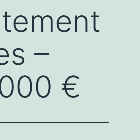
rtement
es –
 000 €