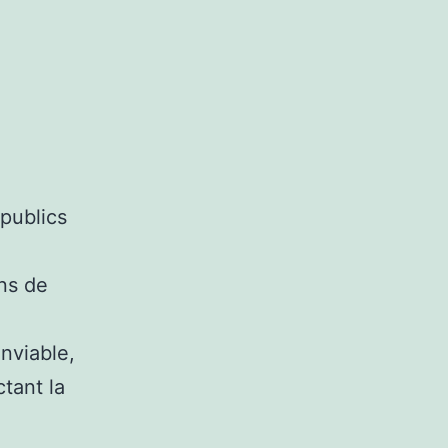
 publics
ns de
enviable,
tant la