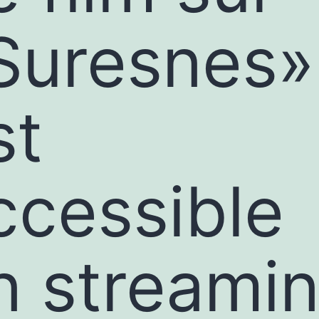
Suresnes»
st
ccessible
n streami