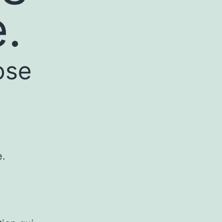
.
ose
e.