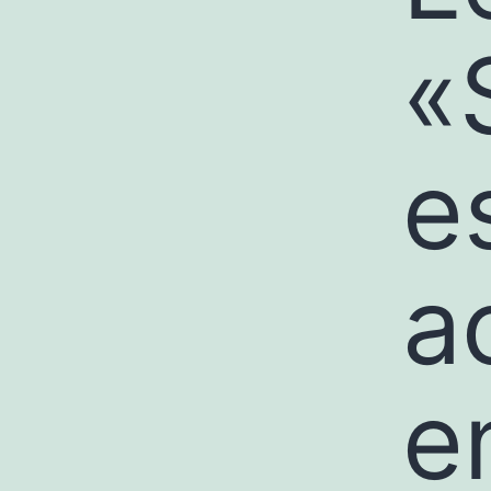
«
e
a
e