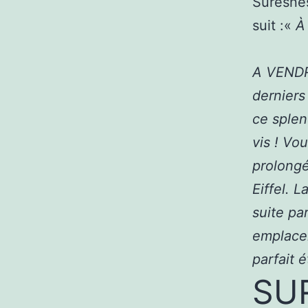
Suresnes
suit :«
À 
A VENDR
derniers
ce splen
vis ! Vo
prolongé
Eiffel. 
suite pa
emplace
parfait é
SU