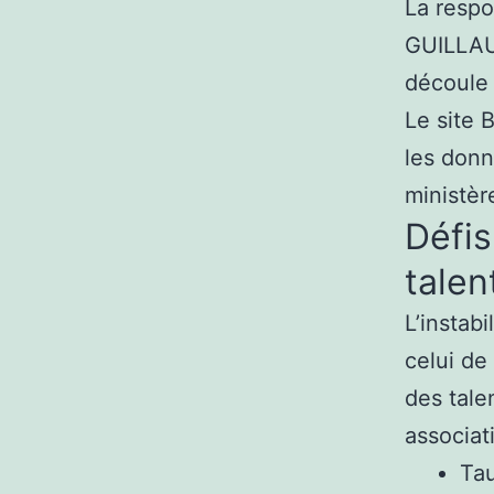
La respo
GUILLAU
découle 
Le site 
les donn
ministèr
Défis
talen
L’instab
celui de 
des tale
associati
Tau