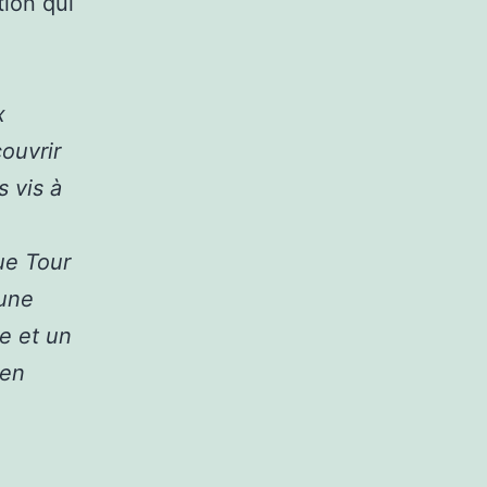
tion qui
x
ouvrir
 vis à
ue Tour
 une
e et un
 en