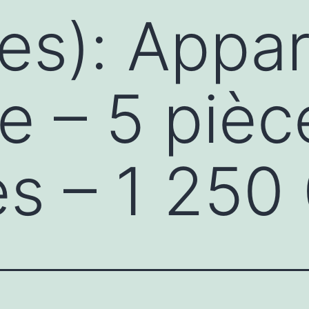
es): Appa
e – 5 pièc
s – 1 250