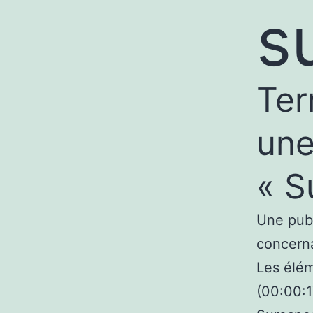
s
Ter
une
« S
Une publ
concerna
Les élém
(00:00:1