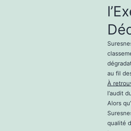
l’E
Dé
Suresnes
classeme
dégradat
au fil de
À retrou
l’audit 
Alors qu
Suresnes
qualité 