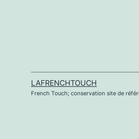
Aller
au
contenu
LAFRENCHTOUCH
French Touch; conservation site de réf