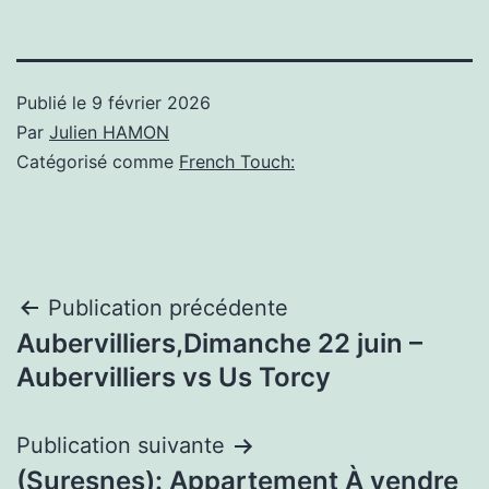
Publié le
9 février 2026
Par
Julien HAMON
Catégorisé comme
French Touch:
Navigation
Publication précédente
Aubervilliers,Dimanche 22 juin –
de
Aubervilliers vs Us Torcy
l’article
Publication suivante
(Suresnes): Appartement À vendre