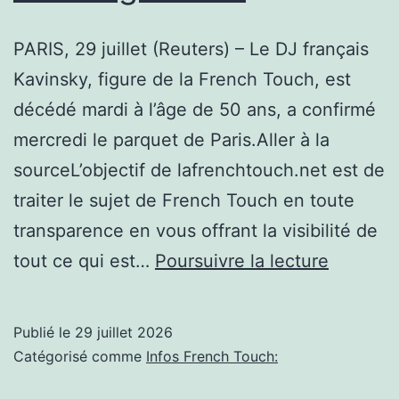
cette
PARIS, 29 juillet (Reuters) – Le DJ français
piste
Kavinsky, figure de la French Touch, est
des
décédé mardi à l’âge de 50 ans, a confirmé
enquêteurs
mercredi le parquet de Paris.Aller à la
pour
sourceL’objectif de lafrenchtouch.net est de
expliquer
traiter le sujet de French Touch en toute
le
transparence en vous offrant la visibilité de
décès
France:
tout ce qui est…
Poursuivre la lecture
Décès
de
Publié le
29 juillet 2026
Kavinsky
Catégorisé comme
Infos French Touch:
figure