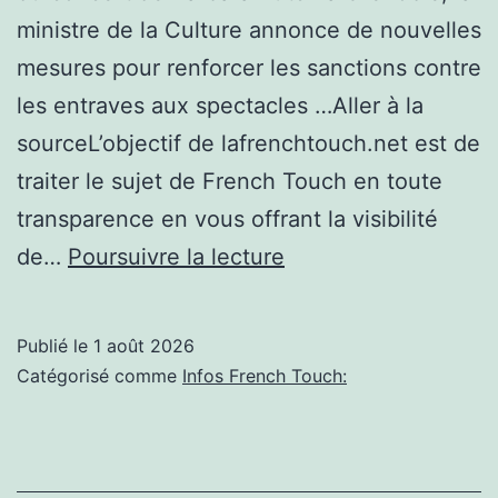
menaces
ministre de la Culture annonce de nouvelles
mesures pour renforcer les sanctions contre
les entraves aux spectacles …Aller à la
sourceL’objectif de lafrenchtouch.net est de
traiter le sujet de French Touch en toute
transparence en vous offrant la visibilité
La
de…
Poursuivre la lecture
ministre
de
Publié le
1 août 2026
la
Catégorisé comme
Infos French Touch:
Culture
veut
renforcer