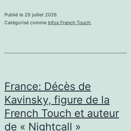
:
le
Publié le
29 juillet 2026
DJ
Catégorisé comme
Infos French Touch:
français
retrouvé
mort
à
son
domicile
France: Décès de
à
Kavinsky, figure de la
l’âge
French Touch et auteur
de
50
de « Nightcall »
ans,