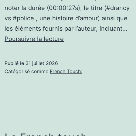
noter la durée (00:00:27s), le titre (#drancy
vs #police , une histoire d’amour) ainsi que
les éléments fournis par l’auteur, incluant…
(Drancy):
Poursuivre la lecture
#drancy
vs
Publié le
31 juillet 2026
#police
Catégorisé comme
French Touch:
,
une
histoire
d’amour