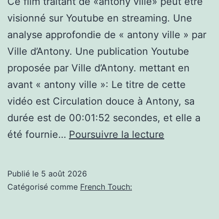
Ce film traitant de «antony ville» peut être
la
visionné sur Youtube en streaming. Une
French
analyse approfondie de « antony ville » par
Touch
Ville d’Antony. Une publication Youtube
?
proposée par Ville d’Antony. mettant en
avant « antony ville »: Le titre de cette
vidéo est Circulation douce à Antony, sa
durée est de 00:01:52 secondes, et elle a
(antony
été fournie…
Poursuivre la lecture
ville):
Circulation
Publié le
5 août 2026
douce
Catégorisé comme
French Touch:
à
Antony