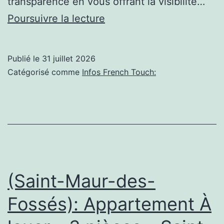
transparence en vous offrant la visibilité…
La
Poursuivre la lecture
French
touch
Publié le
31 juillet 2026
d’Étienne
Catégorisé comme
Infos French Touch:
de
Crécy
emballe
le
théâtre
Silvain
(Saint-Maur-des-
à
Fossés): Appartement À
Marseille