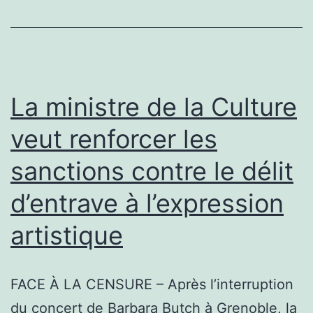
l’hommage
à
Kavinsky
:
La ministre de la Culture
un
veut renforcer les
DJ
sanctions contre le délit
annonce
un
d’entrave à l’expression
rendez-
artistique
vous
au
tribunal
FACE À LA CENSURE – Après l’interruption
après
du concert de Barbara Butch à Grenoble, la