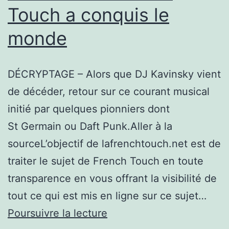
Touch a conquis le
Maur-
Des-
monde
Fossés
–
DÉCRYPTAGE – Alors que DJ Kavinsky vient
1
de décéder, retour sur ce courant musical
342
initié par quelques pionniers dont
€/mois
St Germain ou Daft Punk.Aller à la
sourceL’objectif de lafrenchtouch.net est de
traiter le sujet de French Touch en toute
transparence en vous offrant la visibilité de
tout ce qui est mis en ligne sur ce sujet…
Musique
Poursuivre la lecture