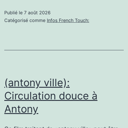
Kavinsky
Publié le
7 août 2026
:
Catégorisé comme
Infos French Touch:
Bien
plus
qu’un
«
Nightcall
»,
(antony ville):
comment
Circulation douce à
le
Antony
DJ
a
réinventé