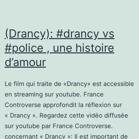
les
sanctions
contre
(Drancy): #drancy vs
le
#police , une histoire
délit
d’amour
d’entrave
à
l’expression
Le film qui traite de «Drancy» est accessible
artistique
en streaming sur youtube. France
Controverse approfondit la réflexion sur
« Drancy ». Regardez cette vidéo diffusée
sur youtube par France Controverse.
concernant « Drancy »: Il est important de