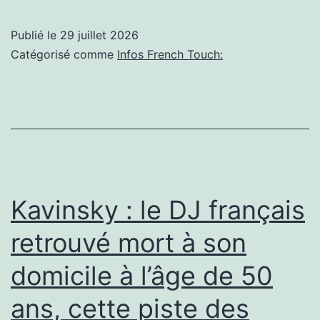
électronique
:
Publié le
29 juillet 2026
comment
Catégorisé comme
Infos French Touch:
la
French
Touch
a
conquis
le
Kavinsky : le DJ français
monde
retrouvé mort à son
domicile à l’âge de 50
ans, cette piste des