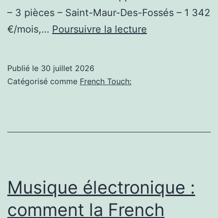
– 3 pièces – Saint-Maur-Des-Fossés – 1 342
(Saint-
€/mois,…
Poursuivre la lecture
Maur-
des-
Publié le
30 juillet 2026
Fossés):
Catégorisé comme
French Touch:
Appartement
À
louer
–
3
pièces
Musique électronique :
–
comment la French
Saint-