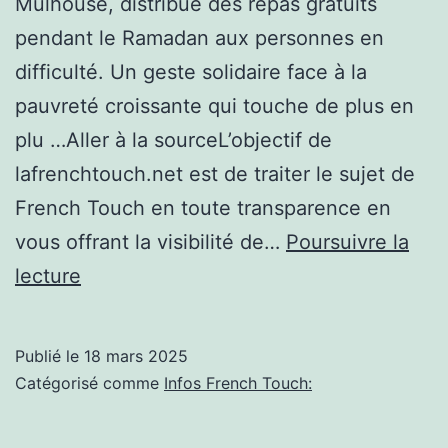
Mulhouse, distribue des repas gratuits
pendant le Ramadan aux personnes en
difficulté. Un geste solidaire face à la
pauvreté croissante qui touche de plus en
plu …Aller à la sourceL’objectif de
lafrenchtouch.net est de traiter le sujet de
French Touch en toute transparence en
vous offrant la visibilité de…
Poursuivre la
Le
lecture
Mulhousien
Ichem
Publié le
18 mars 2025
Héouaine
Catégorisé comme
Infos French Touch:
:
restaurateur