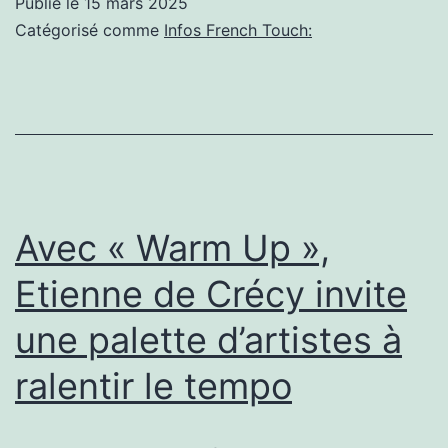
Publié le
15 mars 2025
la
Catégorisé comme
Infos French Touch:
chance
aux
chansons
Avec « Warm Up »,
Etienne de Crécy invite
une palette d’artistes à
ralentir le tempo