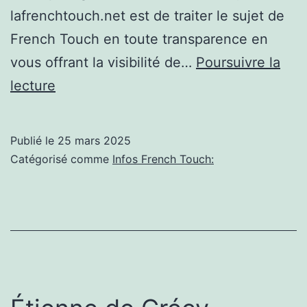
lafrenchtouch.net est de traiter le sujet de
French Touch en toute transparence en
vous offrant la visibilité de…
Poursuivre la
Aux
lecture
côtés
des
Publié le
25 mars 2025
Mouratoglou
Catégorisé comme
Infos French Touch:
et
Rafael
Nadal,
la
French
Touch