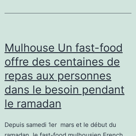
Crécy
invite
une
palette
d’artistes
Mulhouse Un fast-food
à
offre des centaines de
ralentir
repas aux personnes
le
tempo
dans le besoin pendant
le ramadan
Depuis samedi 1er mars et le début du
ramadan, le fast-food mulhousien French