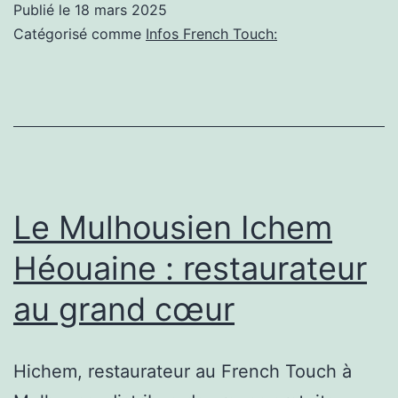
Publié le
18 mars 2025
touch
Catégorisé comme
Infos French Touch:
de
la
joaillerie
qui
a
conquis
Le Mulhousien Ichem
les
Héouaine : restaurateur
États-
au grand cœur
Unis
Hichem, restaurateur au French Touch à