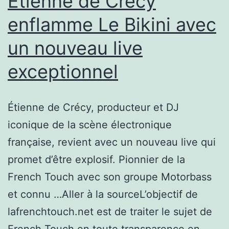
Étienne de Crécy
Academy
enflamme Le Bikini avec
a
un nouveau live
fait
son
exceptionnel
nid
sous
Étienne de Crécy, producteur et DJ
les
iconique de la scène électronique
pins
française, revient avec un nouveau live qui
du
promet d’être explosif. Pionnier de la
Cap
French Touch avec son groupe Motorbass
d’Agde
et connu …Aller à la sourceL’objectif de
lafrenchtouch.net est de traiter le sujet de
French Touch en toute transparence en