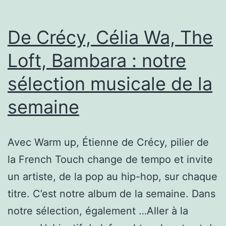
La
Rodia
De Crécy, Célia Wa, The
:
Loft, Bambara : notre
«
sélection musicale de la
La
techno
semaine
redevient
une
Avec Warm up, Étienne de Crécy, pilier de
musique
la French Touch change de tempo et invite
de
un artiste, de la pop au hip-hop, sur chaque
jeunes
titre. C’est notre album de la semaine. Dans
notre sélection, également …Aller à la