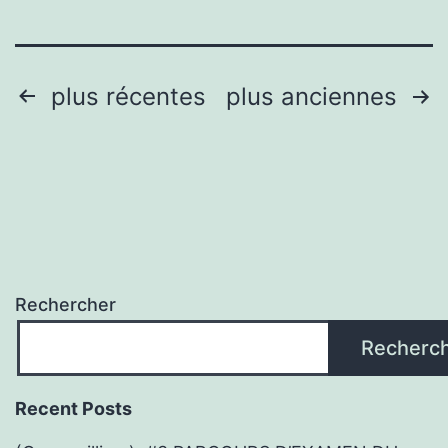
aux
personnes
dans
Pagination
plus récentes
plus anciennes
le
des
besoin
publications
pour
le
ramadan
Rechercher
Recherc
Recent Posts