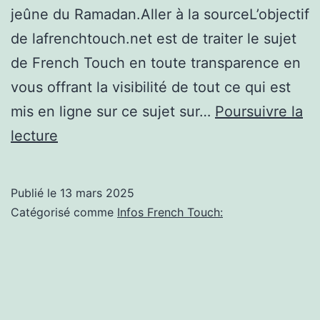
jeûne du Ramadan.Aller à la sourceL’objectif
de lafrenchtouch.net est de traiter le sujet
de French Touch en toute transparence en
vous offrant la visibilité de tout ce qui est
mis en ligne sur ce sujet sur…
Poursuivre la
Ce
lecture
fast-
food
Publié le
13 mars 2025
de
Catégorisé comme
Infos French Touch:
Mulhouse
offre
des
repas