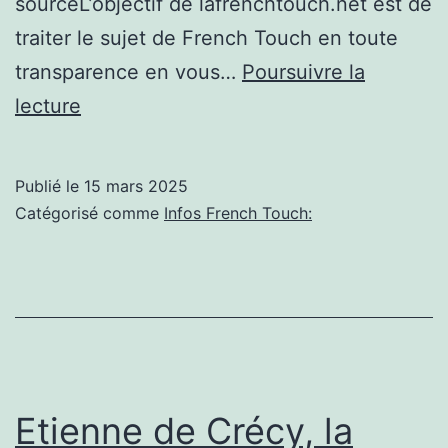
sourceL’objectif de lafrenchtouch.net est de
traiter le sujet de French Touch en toute
transparence en vous…
Poursuivre la
De
lecture
Crécy,
Célia
Publié le
15 mars 2025
Wa,
Catégorisé comme
Infos French Touch:
The
Loft,
Bambara
:
notre
sélection
Etienne de Crécy, la
musicale