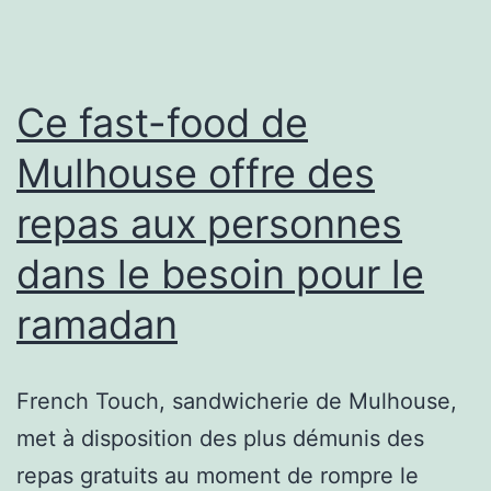
de
repas
aux
Ce fast-food de
personnes
Mulhouse offre des
dans
repas aux personnes
le
besoin
dans le besoin pour le
pendant
ramadan
le
ramadan
French Touch, sandwicherie de Mulhouse,
met à disposition des plus démunis des
repas gratuits au moment de rompre le