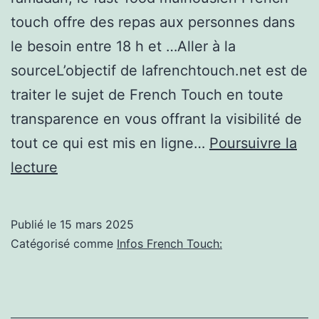
touch offre des repas aux personnes dans
le besoin entre 18 h et …Aller à la
sourceL’objectif de lafrenchtouch.net est de
traiter le sujet de French Touch en toute
transparence en vous offrant la visibilité de
tout ce qui est mis en ligne…
Poursuivre la
Mulhouse
lecture
Un
fast-
Publié le
15 mars 2025
food
Catégorisé comme
Infos French Touch:
offre
des
centaines