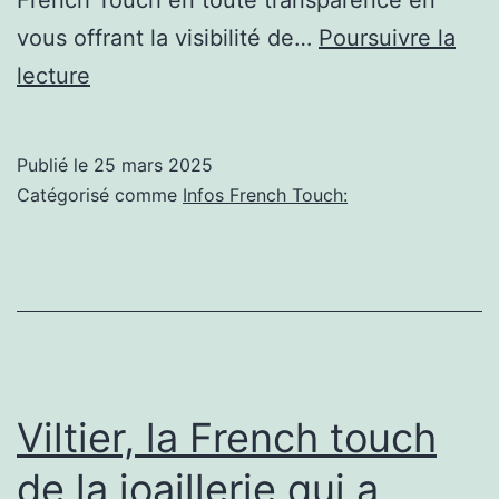
vous offrant la visibilité de…
Poursuivre la
Étienne
lecture
de
Crécy
Publié le
25 mars 2025
enflamme
Catégorisé comme
Infos French Touch:
Le
Bikini
avec
un
nouveau
live
Viltier, la French touch
exceptionnel
de la joaillerie qui a