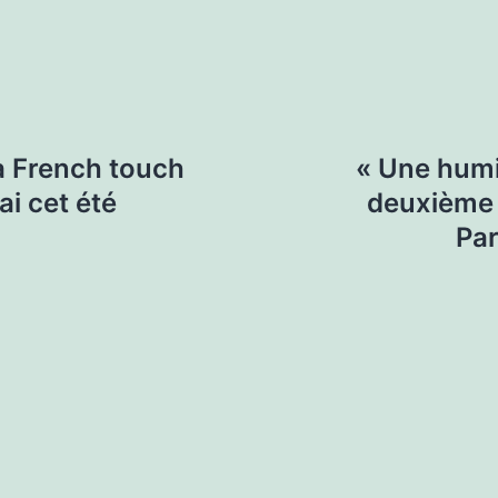
la French touch
« Une humil
ai cet été
deuxième 
Par