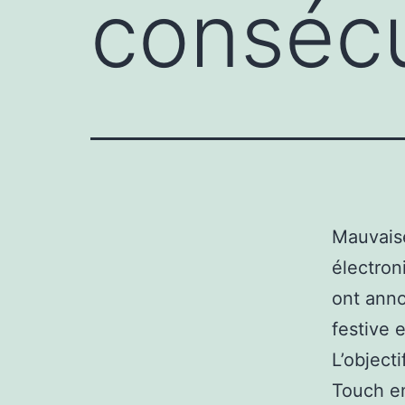
consécu
Mauvais
électron
ont anno
festive 
L’object
Touch en