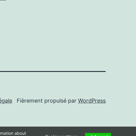
égale
Fièrement propulsé par
WordPress
ormation about