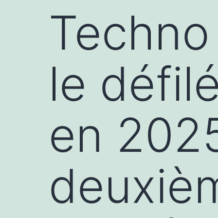
Techno 
le défil
en 2025
deuxiè