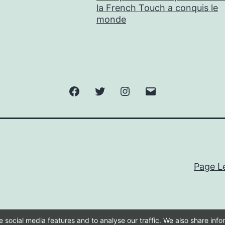
la French Touch a conquis le
monde
Facebook
Twitter
Instagram
E-
mail
Page L
 social media features and to analyse our traffic. We also share inf