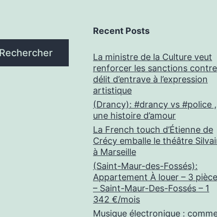
Recent Posts
Rechercher
La ministre de la Culture veut
renforcer les sanctions contre
délit d’entrave à l’expression
artistique
(Drancy): #drancy vs #police ,
une histoire d’amour
La French touch d’Étienne de
Crécy emballe le théâtre Silva
à Marseille
(Saint-Maur-des-Fossés):
Appartement À louer – 3 pièc
– Saint-Maur-Des-Fossés – 1
342 €/mois
Musique électronique : comm