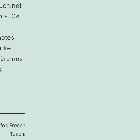
ouch.net
h ». Ce
notes
ndre
ière nos
.
nfos French
Touch: