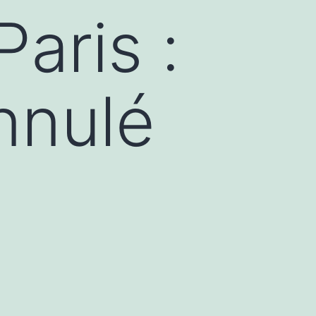
aris :
annulé