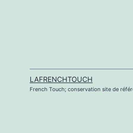
Aller
au
contenu
LAFRENCHTOUCH
French Touch; conservation site de réf