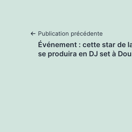
Navigation
Publication précédente
Événement : cette star de 
de
se produira en DJ set à Dou
l’article