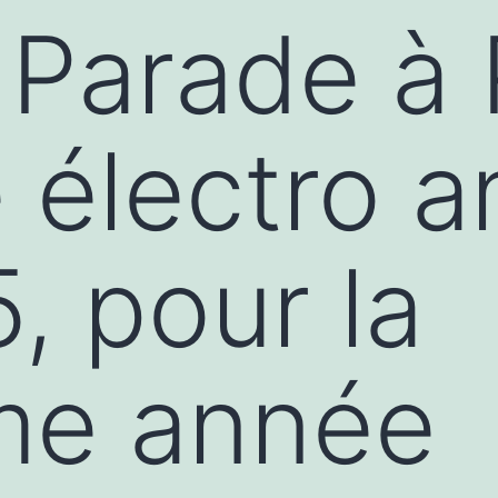
Parade à P
é électro 
, pour la
me année