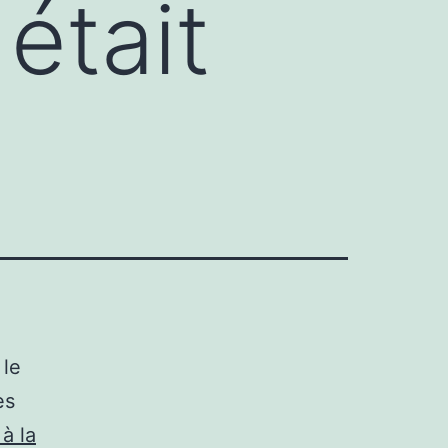
était
 le
es
 à la