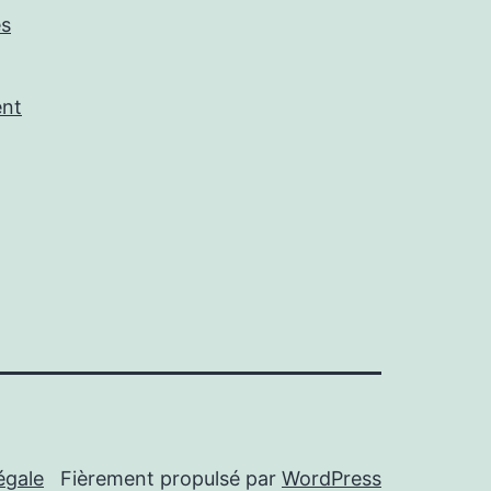
es
ent
égale
Fièrement propulsé par
WordPress