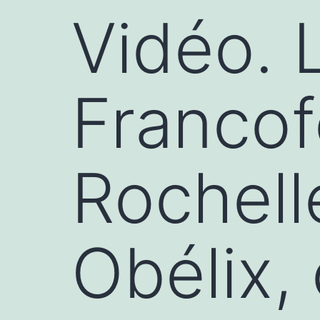
Vidéo. 
Francof
Rochell
Obélix,