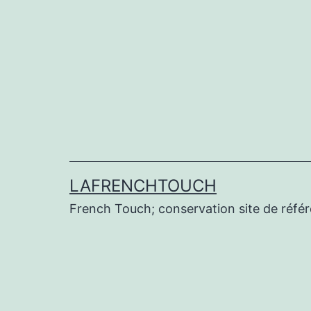
Aller
au
contenu
LAFRENCHTOUCH
French Touch; conservation site de réf