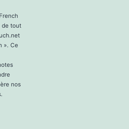
 French
 de tout
ouch.net
h ». Ce
notes
ndre
ière nos
.