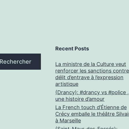
Recent Posts
Rechercher
La ministre de la Culture veut
renforcer les sanctions contre
délit d’entrave à l’expression
artistique
(Drancy): #drancy vs #police ,
une histoire d’amour
La French touch d’Étienne de
Crécy emballe le théâtre Silva
à Marseille
(Saint-Maur-des-Fossés):