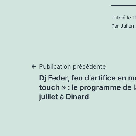
Publié le
1
Par
Julie
Navigation
Publication précédente
Dj Feder, feu d’artifice en 
de
touch » : le programme de l
juillet à Dinard
l’article