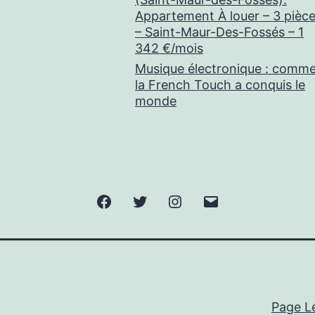
Appartement À louer – 3 pièc
– Saint-Maur-Des-Fossés – 1
342 €/mois
Musique électronique : comm
la French Touch a conquis le
monde
Facebook
Twitter
Instagram
E-
mail
Page L