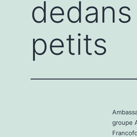
dedans 
petits
Ambassad
groupe A
Francofo