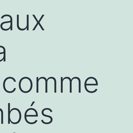
 aux
a
« comme
mbés