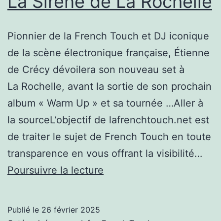
La Sirène de La Rochelle
et
nouvel
Pionnier de la French Touch et DJ iconique
album
de la scène électronique française, Étienne
pour
de Crécy dévoilera son nouveau set à
Étienne
La Rochelle, avant la sortie de son prochain
de
album « Warm Up » et sa tournée …Aller à
Crécy
la sourceL’objectif de lafrenchtouch.net est
de traiter le sujet de French Touch en toute
transparence en vous offrant la visibilité…
Le
Poursuivre la lecture
pionnier
de
Publié le
26 février 2025
la