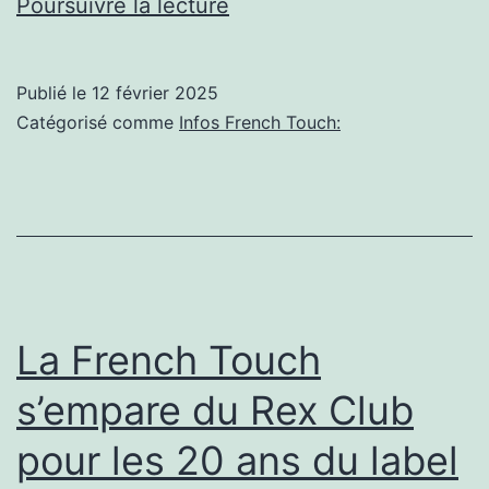
French
Poursuivre la lecture
Tech
:
Publié le
12 février 2025
toujours
Catégorisé comme
Infos French Touch:
la
«
French
Touch
»
de
La French Touch
l’innovation
s’empare du Rex Club
pour les 20 ans du label