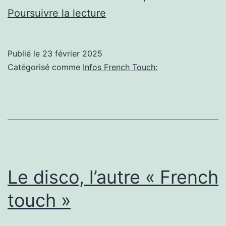
BETC,
Poursuivre la lecture
la
french
Publié le
23 février 2025
touch
Catégorisé comme
Infos French Touch:
de
la
pub
Le disco, l’autre « French
touch »