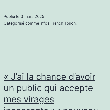
Now
Bla
Publié le
3 mars 2025
sur
Catégorisé comme
Infos French Touch:
des
bea
Fre
Tou
ave
Jwl
« J’ai la chance d’avoir
et
un public qui accepte
Val
mes virages