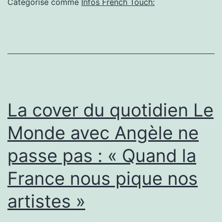
Catégorisé comme
Infos French Touch:
French
Touch
eclectro
Étienne
de
Crécy
La cover du quotidien Le
en
Monde avec Angèle ne
concert
passe pas : « Quand la
à
La
France nous pique nos
Sirène
artistes »
de
La