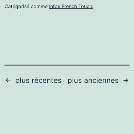
s’empare
Catégorisé comme
Infos French Touch:
du
Rex
Club
pour
les
20
ans
Pagination
plus récentes
plus anciennes
du
des
label
publications
Because