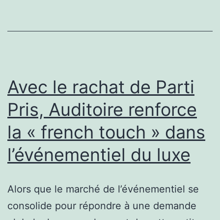
Monde
avec
Angèle
ne
passe
Avec le rachat de Parti
pas
Pris, Auditoire renforce
:
la « french touch » dans
« Quand
la
l’événementiel du luxe
France
nous
Alors que le marché de l’événementiel se
pique
consolide pour répondre à une demande
nos