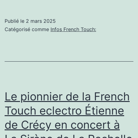
la
chance
Publié le
2 mars 2025
d’avoir
Catégorisé comme
Infos French Touch:
un
public
qui
accepte
mes
virages
Le pionnier de la French
incessants »
Touch eclectro Étienne
:
de Crécy en concert à
nouveau
show