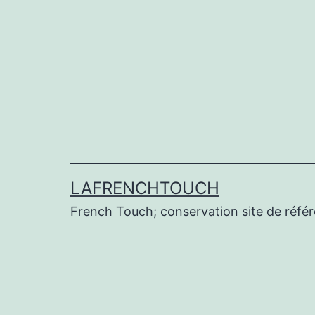
Aller
au
contenu
LAFRENCHTOUCH
French Touch; conservation site de réf