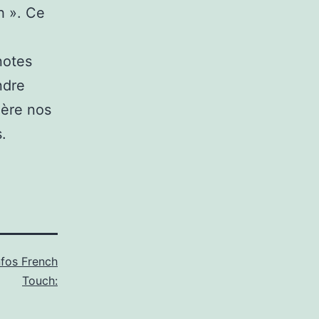
h ». Ce
notes
ndre
ière nos
.
nfos French
Touch: