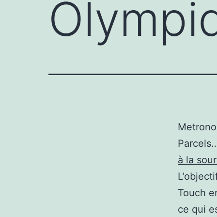
Olympi
Metronom
Parcels
à la sou
L’object
Touch en
ce qui e