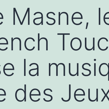
e Masne, l
rench Touc
e la musi
le des Jeu