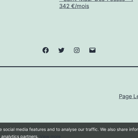
342 €/mois
Facebook
Twitter
Instagram
E-
mail
Page L
 social media features and to analyse our traffic. We also share inf
d analytics partners.
View more