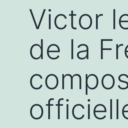
Victor l
de la F
compos
officiel