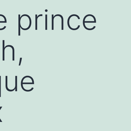
e prince
h,
que
x