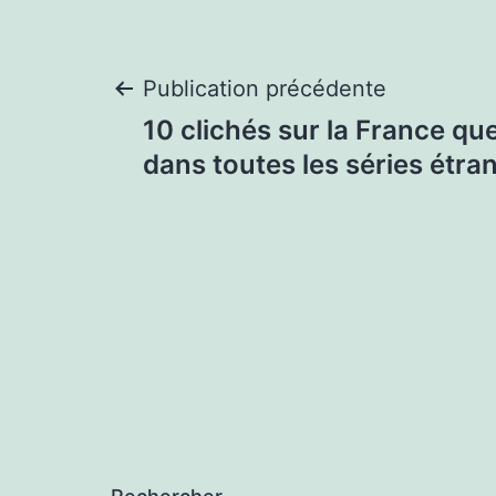
Navigation
Publication précédente
10 clichés sur la France que
de
dans toutes les séries étra
l’article