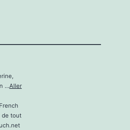
rine,
Un …
Aller
 French
 de tout
ouch.net