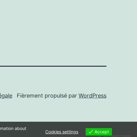
égale
Fièrement propulsé par
WordPress
ormation about
Accept
Cookies settings