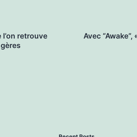
 l’on retrouve
Avec “Awake”, 
ngères
Recent Posts