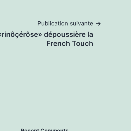
Publication suivante
«rinôçérôse» dépoussière la
French Touch
Recent Comments