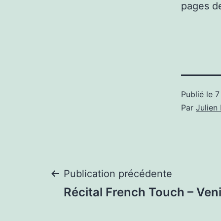
pages de
Publié le
7
Par
Julie
Navigation
Publication précédente
Récital French Touch – Ven
de