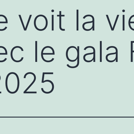
 voit la v
ec le gala
2025