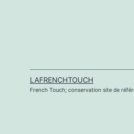
Aller
au
contenu
LAFRENCHTOUCH
French Touch; conservation site de réf