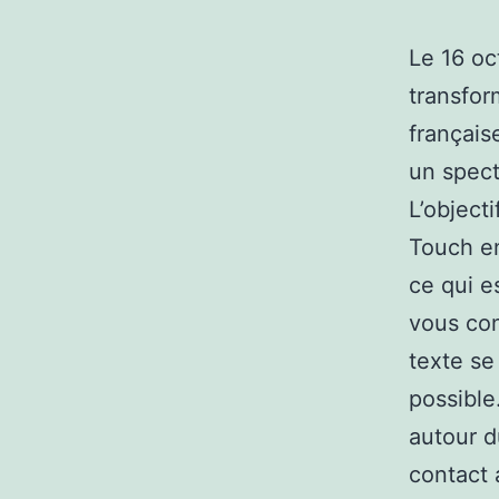
Le 16 oc
transfor
français
un spec
L’object
Touch en
ce qui e
vous con
texte se
possible
autour d
contact 