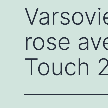
Varsovie
rose av
Touch 