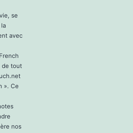
vie, se
 la
ient avec
 French
 de tout
ouch.net
h ». Ce
notes
ndre
ière nos