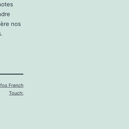
notes
ndre
ière nos
.
nfos French
Touch: