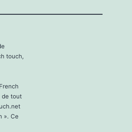
de
ch touch,
 French
 de tout
ouch.net
h ». Ce