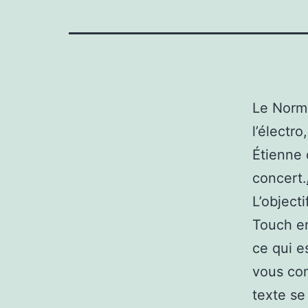
Le Norma
l’électr
Étienne 
concert.
L’object
Touch en
ce qui e
vous con
texte se