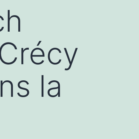
ch
 Crécy
ns la