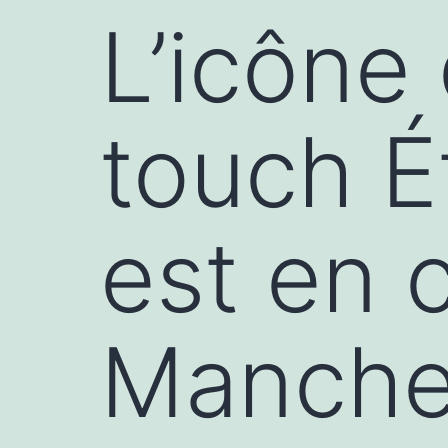
L’icône 
touch É
est en 
Manch