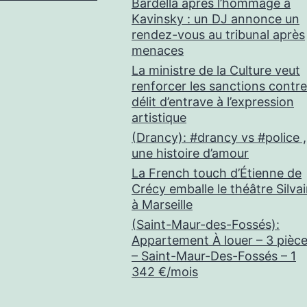
Bardella après l’hommage à
Kavinsky : un DJ annonce un
rendez-vous au tribunal après
menaces
La ministre de la Culture veut
renforcer les sanctions contre
délit d’entrave à l’expression
artistique
(Drancy): #drancy vs #police ,
une histoire d’amour
La French touch d’Étienne de
Crécy emballe le théâtre Silva
à Marseille
(Saint-Maur-des-Fossés):
Appartement À louer – 3 pièc
– Saint-Maur-Des-Fossés – 1
342 €/mois