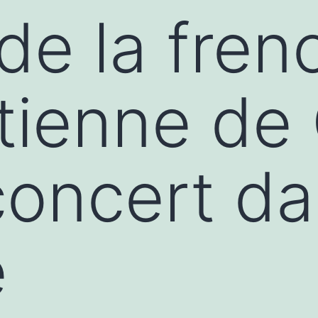
de la fren
tienne de
concert da
e