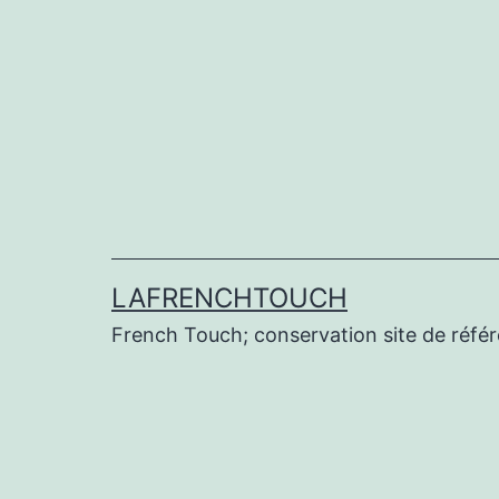
Aller
au
contenu
LAFRENCHTOUCH
French Touch; conservation site de réf