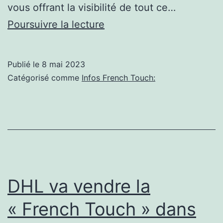
vous offrant la visibilité de tout ce…
Assistez
Poursuivre la lecture
au
spectacle
Publié le
8 mai 2023
French
Catégorisé comme
Infos French Touch:
Touch
in
Germany,
au
Carré
Blanc
DHL va vendre la
à
« French Touch » dans
Tinqueux