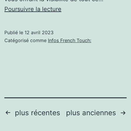
Le
Poursuivre la lecture
1er
Bachata
Publié le
12 avril 2023
French
Catégorisé comme
Infos French Touch:
Touch,
un
festival
porté
par
des
passionnés
Pagination
plus récentes
plus anciennes
des