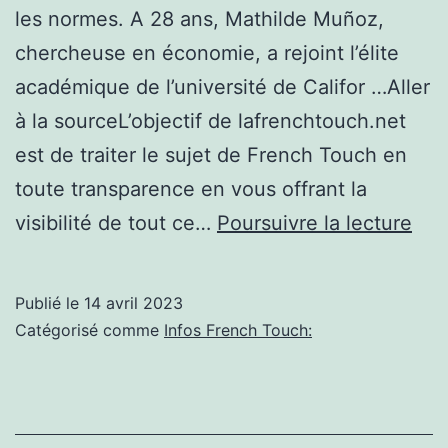
les normes. A 28 ans, Mathilde Muñoz,
chercheuse en économie, a rejoint l’élite
académique de l’université de Califor …Aller
à la sourceL’objectif de lafrenchtouch.net
est de traiter le sujet de French Touch en
toute transparence en vous offrant la
Mat
visibilité de tout ce…
Poursuivre la lecture
Muñ
la
Publié le
14 avril 2023
«
Catégorisé comme
Infos French Touch:
Fre
tou
»