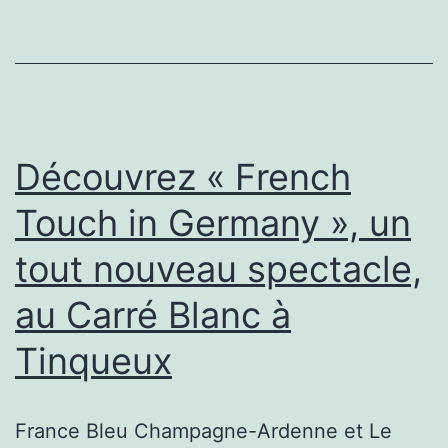
Vendredis
de
l’Agglo
Découvrez « French
Touch in Germany », un
tout nouveau spectacle,
au Carré Blanc à
Tinqueux
France Bleu Champagne-Ardenne et Le