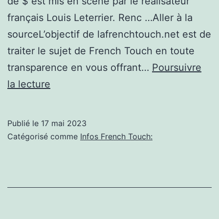
de $ est mis en scène par le réalisateur
français Louis Leterrier. Renc …Aller à la
sourceL’objectif de lafrenchtouch.net est de
traiter le sujet de French Touch en toute
transparence en vous offrant…
Poursuivre
Fast
la lecture
and
Furious
Publié le
17 mai 2023
10
Catégorisé comme
Infos French Touch:
:
« Je
trouvais
que
la