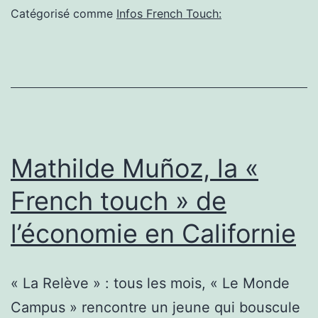
la
Catégorisé comme
Infos French Touch:
« French
Touch »
dans
220
pays
Mathilde Muñoz, la «
French touch » de
l’économie en Californie
« La Relève » : tous les mois, « Le Monde
Campus » rencontre un jeune qui bouscule