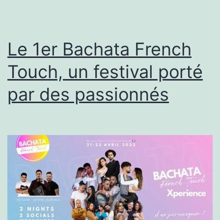
de
l’é
en
Le 1er Bachata French
Cali
Touch, un festival porté
par des passionnés