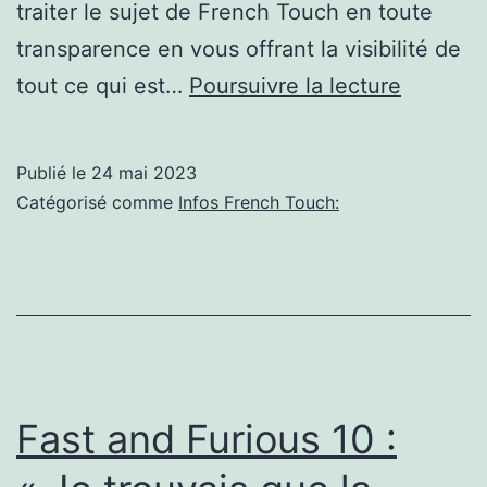
traiter le sujet de French Touch en toute
transparence en vous offrant la visibilité de
« Step
tout ce qui est…
Poursuivre la lecture
by
Step »,
Publié le
24 mai 2023
« Souls
Catégorisé comme
Infos French Touch:
Quatre
albums
pour
réconcil
les
« boome
Fast and Furious 10 :
avec