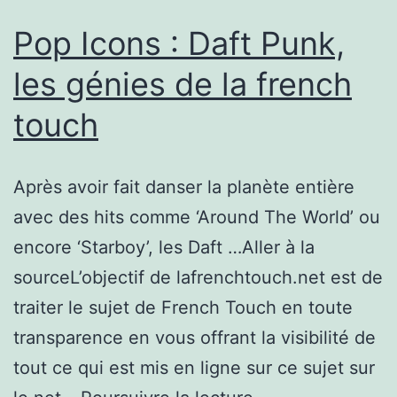
franchise
Pop Icons : Daft Punk,
était
les génies de la french
mûre
touch
pour
faire
un
Après avoir fait danser la planète entière
peu
avec des hits comme ‘Around The World’ ou
d’auto-
encore ‘Starboy’, les Daft …Aller à la
dérision »,
sourceL’objectif de lafrenchtouch.net est de
Louis
traiter le sujet de French Touch en toute
Leterrier
transparence en vous offrant la visibilité de
et
tout ce qui est mis en ligne sur ce sujet sur
la
Pop