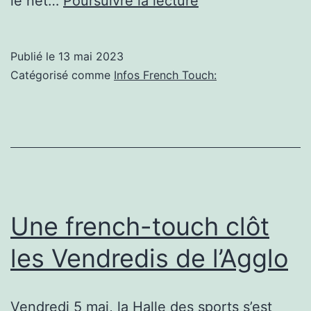
le net…
Poursuivre la lecture
french
Icons
touch
:
Publié le
13 mai 2023
de
Daft
Catégorisé comme
Infos French Touch:
la
Punk,
saga
les
aux
génies
6
de
milliards
la
de
french
Une french-touch clôt
touch
les Vendredis de l’Agglo
Vendredi 5 mai, la Halle des sports s’est