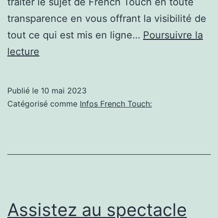
traiter le sujet de French Touch en toute
transparence en vous offrant la visibilité de
tout ce qui est mis en ligne…
Poursuivre la
Thomas
lecture
Bangalter
French
Publié le
10 mai 2023
touch
Catégorisé comme
Infos French Touch:
Assistez au spectacle