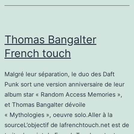
tout
nouveau
spectacle,
au
Thomas Bangalter
Carré
French touch
Blanc
à
Malgré leur séparation, le duo des Daft
Tinqueux
Punk sort une version anniversaire de leur
album star « Random Access Memories »,
et Thomas Bangalter dévoile
« Mythologies », oeuvre solo.Aller à la
sourceL’objectif de lafrenchtouch.net est de