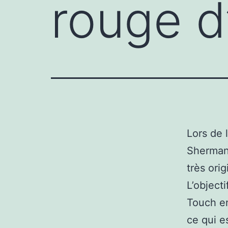
rouge d
Lors de 
Sherman-
très ori
L’object
Touch en
ce qui e