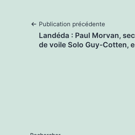
Navigation
Publication précédente
Landéda : Paul Morvan, sec
de
de voile Solo Guy-Cotten, en
l’article