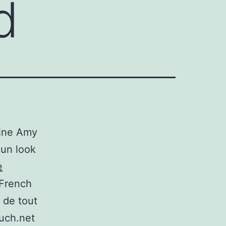
d
aine Amy
 un look
e
 French
 de tout
ouch.net