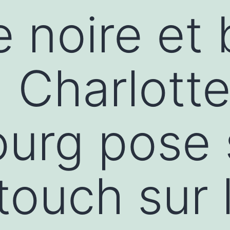
e noire et
: Charlott
urg pose 
touch sur l