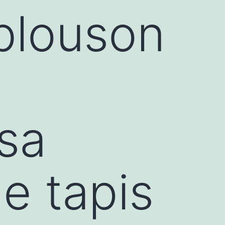
 blouson
e
sa
e tapis