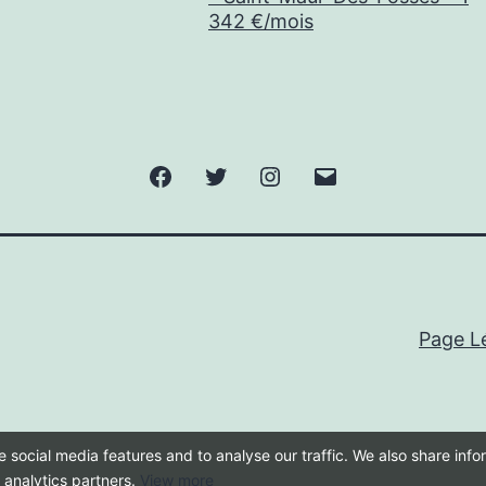
342 €/mois
Facebook
Twitter
Instagram
E-
mail
Page L
 social media features and to analyse our traffic. We also share inf
d analytics partners.
View more