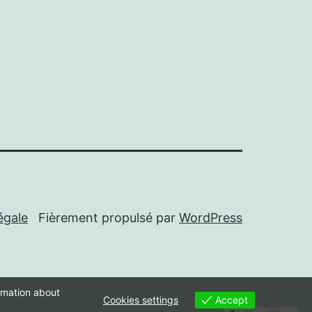
égale
Fièrement propulsé par
WordPress
ormation about
Accept
Cookies settings