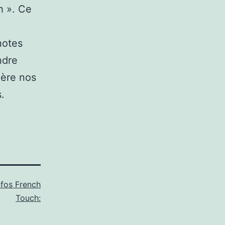
h ». Ce
notes
ndre
ière nos
.
nfos French
Touch: