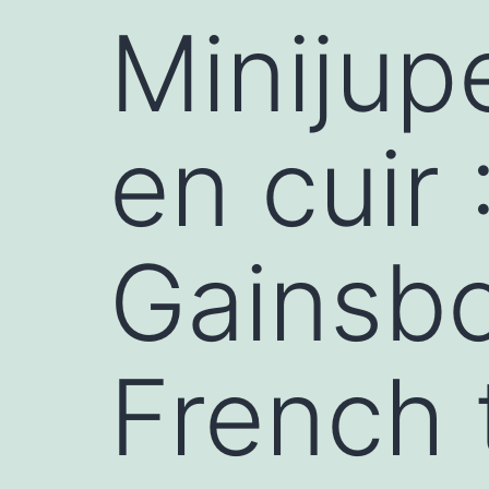
Minijup
en cuir 
Gainsbo
French 