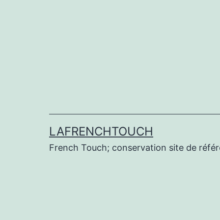
Aller
au
contenu
LAFRENCHTOUCH
French Touch; conservation site de réf