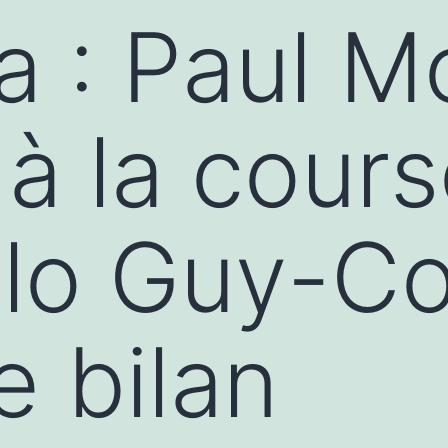
 : Paul M
à la cour
olo Guy-Co
le bilan