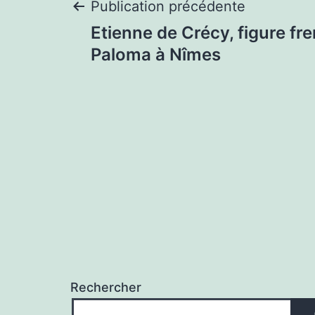
Navigation
Publication précédente
Etienne de Crécy, figure fr
de
Paloma à Nîmes
l’article
Rechercher