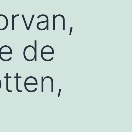
orvan,
se de
tten,