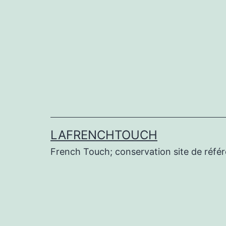
Aller
au
contenu
LAFRENCHTOUCH
French Touch; conservation site de réf