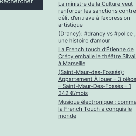
Rechercher
La ministre de la Culture veut
renforcer les sanctions contre
délit d’entrave à l’expression
artistique
(Drancy): #drancy vs #police ,
une histoire d’amour
La French touch d’Étienne de
Crécy emballe le théâtre Silva
à Marseille
(Saint-Maur-des-Fossés):
Appartement À louer – 3 pièc
– Saint-Maur-Des-Fossés – 1
342 €/mois
Musique électronique : comm
la French Touch a conquis le
monde