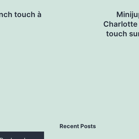
ench touch à
Miniju
Charlotte
touch su
Recent Posts