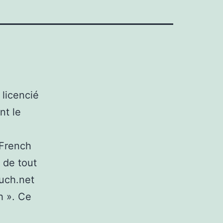
licencié
nt le
 French
 de tout
ouch.net
h ». Ce