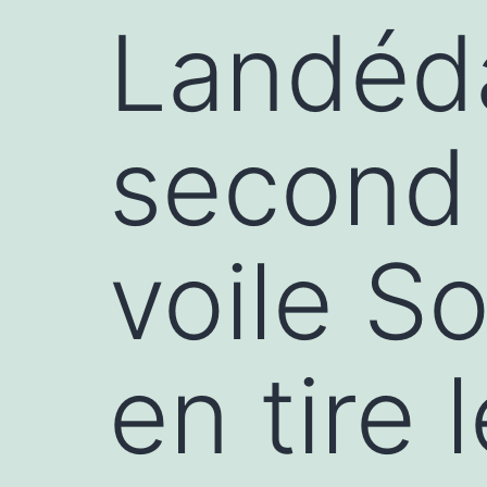
Landéda
second 
voile S
en tire 