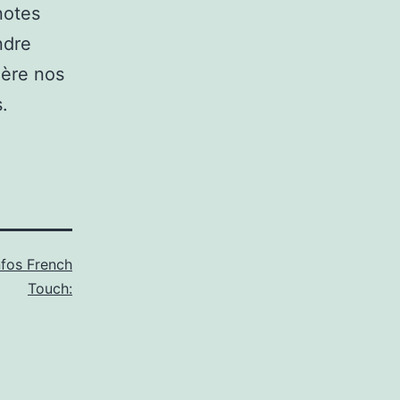
notes
ndre
ière nos
.
nfos French
Touch: