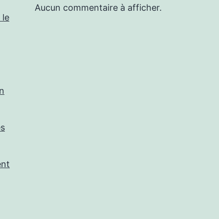
Aucun commentaire à afficher.
 le
in
es
ent