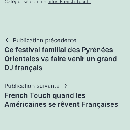
Catégorisé comme
Infos French Touch:
Navigation
Publication précédente
Ce festival familial des Pyrénées-
de
Orientales va faire venir un grand
l’article
DJ français
Publication suivante
French Touch quand les
Américaines se rêvent Françaises