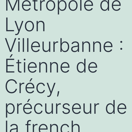
Métropole de
Lyon
Villeurbanne :
Étienne de
Crécy,
précurseur de
la french