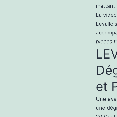
mettant 
La vidéo
Levalloi
accompag
pièces t
LEV
Dég
et 
Une éval
une dégr
2020 et