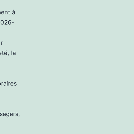
ment à
2026-
ur
té, la
raires
usagers,