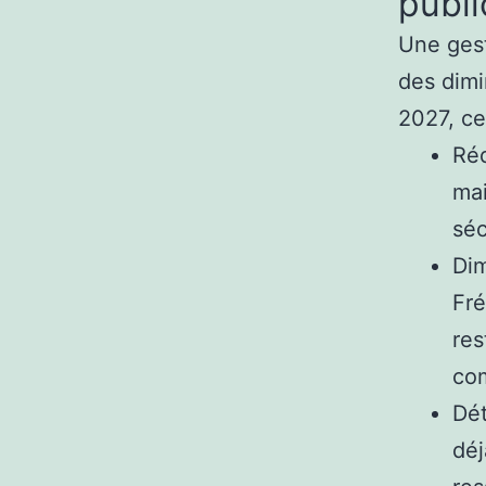
publ
Une gest
des dimi
2027, ce 
Réd
mai
séc
Dim
Fré
res
co
Dét
déj