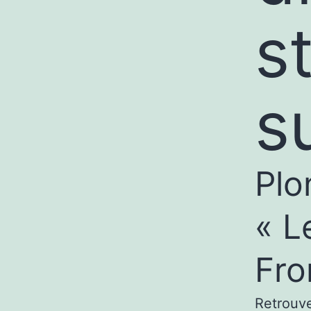
s
s
Plo
« L
Fro
Retrouve