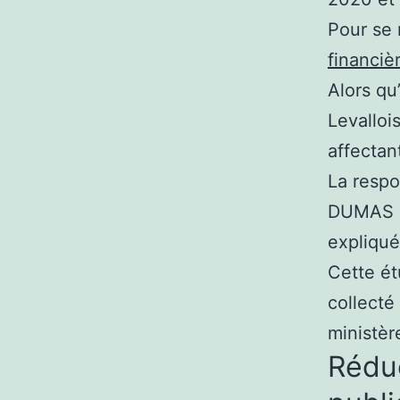
Pour se 
financiè
Alors qu
Levalloi
affectan
La respo
DUMAS e
expliqué
Cette ét
collecté
ministèr
Réduc