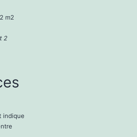
42 m2
t 2
ces
t indique
entre