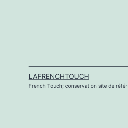
Aller
au
contenu
LAFRENCHTOUCH
French Touch; conservation site de réf