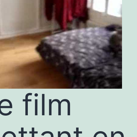
e film
ettant en