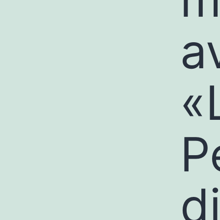
a
«
P
d