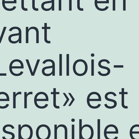
vant
Levallois-
erret» est
isponible 