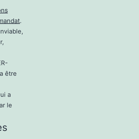
ons
 mandat
.
enviable,
r,
ER-
a être
ui a
ar le
es