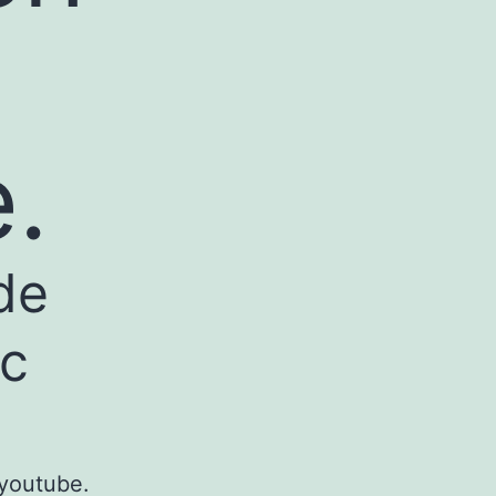
.
de
ec
 youtube.