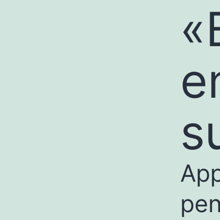
«
e
s
App
pen