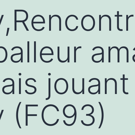
,Rencontr
balleur am
ais jouant
y (FC93)