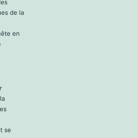
des
ues de la
uête en
e
r
la
les
t se