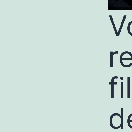
V
r
fi
d