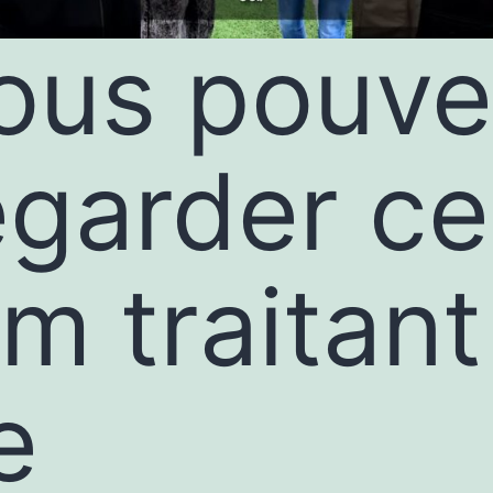
ous pouve
egarder ce
lm traitant
e