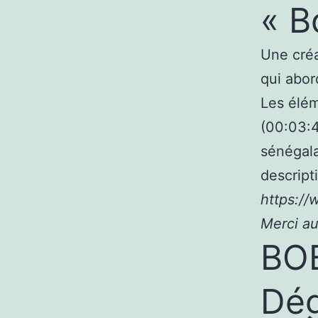
« B
Une créa
qui abor
Les élém
(00:03:4
sénégala
descripti
https://
Merci au
BOB
Dég