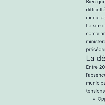
Bien que
difficul
municipa
Le site 
compilan
ministèr
précéde
La dé
Entre 20
l’absenc
municipa
tensions
Opp