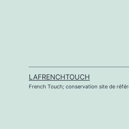
Aller
au
contenu
LAFRENCHTOUCH
French Touch; conservation site de réf