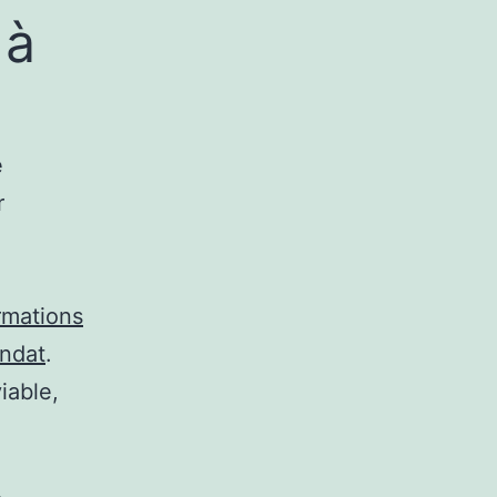
 à
e
r
rmations
andat
.
iable,