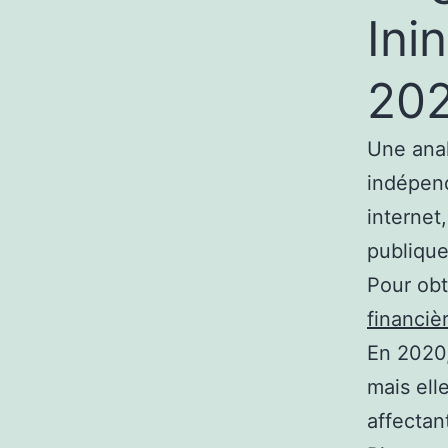
Ini
20
Une anal
indépend
internet
publique
Pour obt
financiè
En 2020,
mais elle
affectan