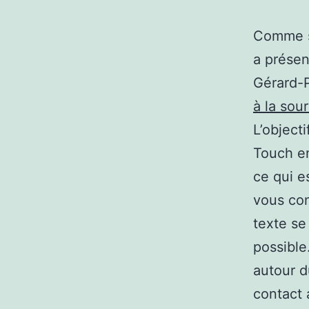
Comme so
a présen
Gérard-P
à la sou
L’object
Touch en
ce qui e
vous con
texte se
possible
autour d
contact 