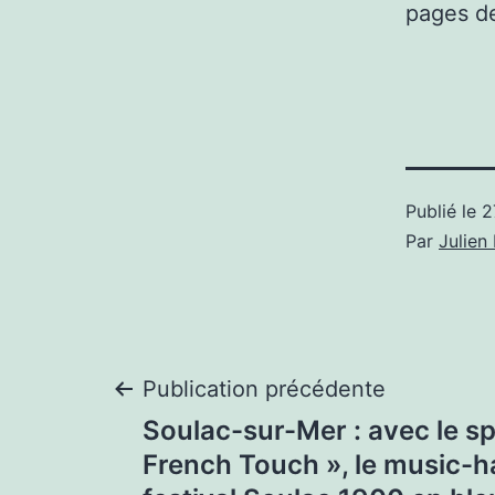
pages de
Publié le
2
Par
Julie
Navigation
Publication précédente
Soulac-sur-Mer : avec le sp
de
French Touch », le music-ha