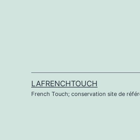
Aller
au
contenu
LAFRENCHTOUCH
French Touch; conservation site de réf