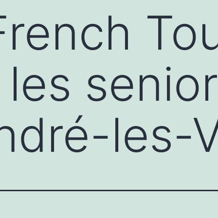
 French Tou
 les senior
ndré-les-