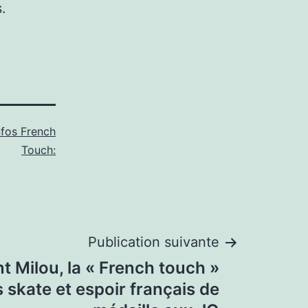
.
nfos French
Touch:
Publication suivante
t Milou, la « French touch »
s skate et espoir français de