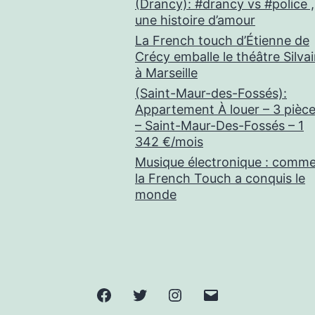
(Drancy): #drancy vs #police ,
une histoire d’amour
La French touch d’Étienne de
Crécy emballe le théâtre Silva
à Marseille
(Saint-Maur-des-Fossés):
Appartement À louer – 3 pièc
– Saint-Maur-Des-Fossés – 1
342 €/mois
Musique électronique : comm
la French Touch a conquis le
monde
Facebook
Twitter
Instagram
E-