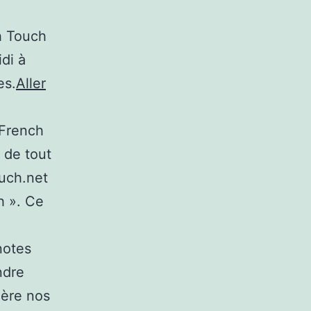
h Touch
di à
es.
Aller
 French
 de tout
ouch.net
h ». Ce
notes
ndre
ière nos