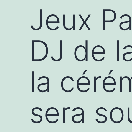
Jeux Pa
DJ de l
la céré
sera so