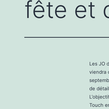
fête et 
Les JO d
viendra 
septembr
de détai
L’object
Touch en