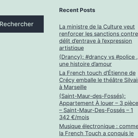
Recent Posts
Rechercher
La ministre de la Culture veut
renforcer les sanctions contre
délit d’entrave à l’expression
artistique
(Drancy): #drancy vs #police ,
une histoire d’amour
La French touch d’Étienne de
Crécy emballe le théâtre Silva
à Marseille
(Saint-Maur-des-Fossés):
Appartement À louer – 3 pièc
– Saint-Maur-Des-Fossés – 1
342 €/mois
Musique électronique : comm
la French Touch a conquis le