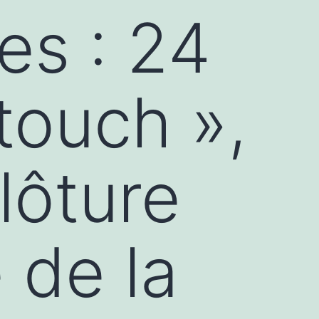
es : 24
touch »,
lôture
 de la