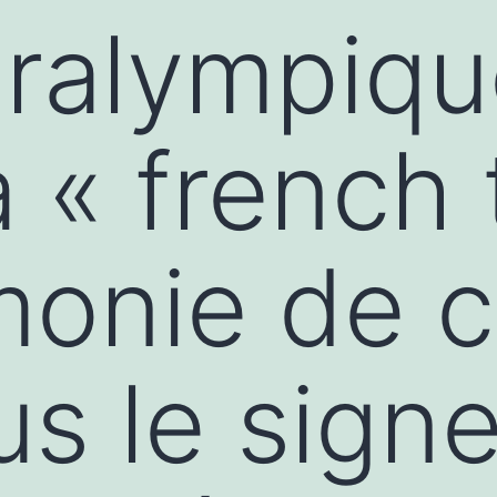
ralympiqu
a « french 
monie de c
us le signe