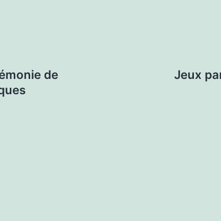
rémonie de
Jeux par
iques