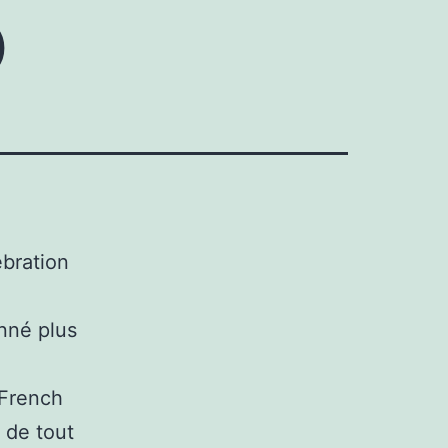
o
ébration
onné plus
 French
 de tout