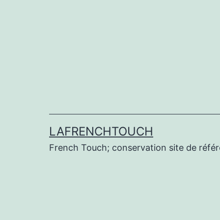
Aller
au
contenu
LAFRENCHTOUCH
French Touch; conservation site de réf