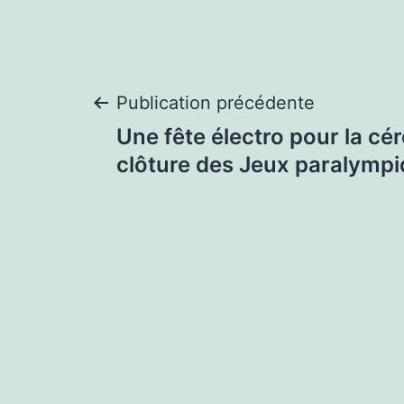
Navigation
Publication précédente
Une fête électro pour la cé
de
clôture des Jeux paralymp
l’article