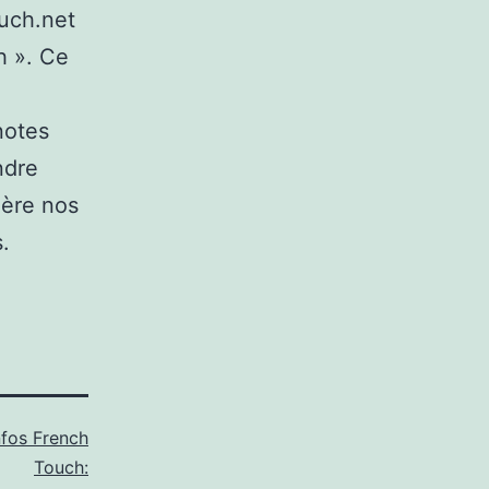
ouch.net
h ». Ce
notes
ndre
ière nos
.
nfos French
Touch: