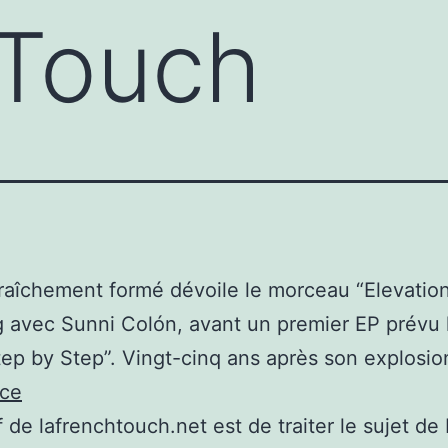
 Touch
raîchement formé dévoile le morceau “Elevatio
g avec Sunni Colón, avant un premier EP prévu 
tep by Step”. Vingt-cinq ans après son explosi
rce
if de lafrenchtouch.net est de traiter le sujet de