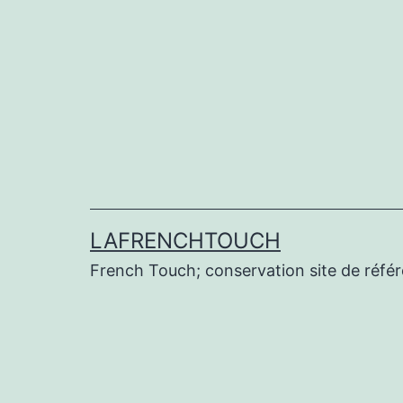
Aller
au
contenu
LAFRENCHTOUCH
French Touch; conservation site de réf