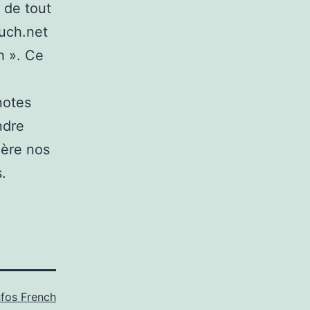
 de tout
ouch.net
h ». Ce
notes
ndre
ière nos
.
nfos French