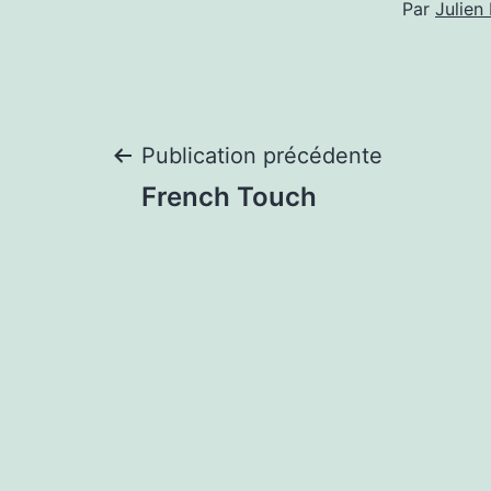
Par
Julie
Navigation
Publication précédente
French Touch
de
l’article