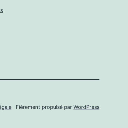
es
égale
Fièrement propulsé par
WordPress