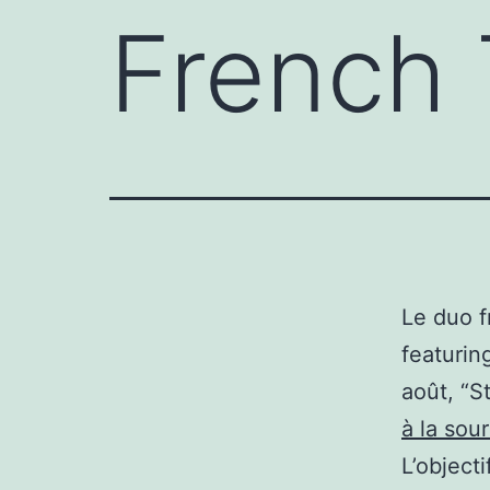
French
Le duo f
featurin
août, “S
à la sou
L’object