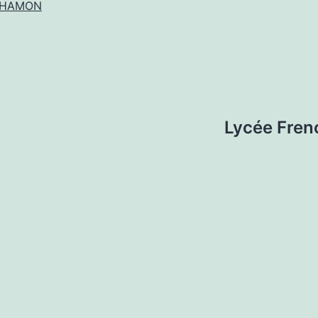
n HAMON
Lycée Fre