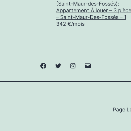
(Saint-Maur-des-Fossés):
Appartement À louer – 3 pièc
– Saint-Maur-Des-Fossés – 1
342 €/mois
Facebook
Twitter
Instagram
E-
mail
Page L