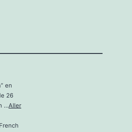
n” en
le 26
on …
Aller
 French