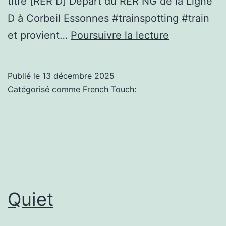
titre [RER D] Départ du RER NG de la Ligne
D à Corbeil Essonnes #trainspotting #train
Corbeil-
et provient…
Poursuivre la lecture
Essonnes,
[RER
Publié le
13 décembre 2025
D]
Catégorisé comme
French Touch:
Départ
du
RER
NG
de
la
Quiet
Ligne
D