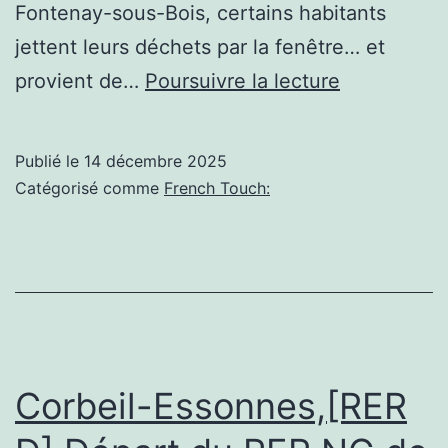
Fontenay-sous-Bois, certains habitants
jettent leurs déchets par la fenêtre… et
Fontenay-
provient de…
Poursuivre la lecture
sous-
Bois,Dans
Publié le
14 décembre 2025
cette
Catégorisé comme
French Touch:
cité
de
Fontenay-
sous-
Bois,
certains
Corbeil-Essonnes,[RER
habitants