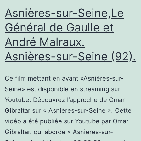
Lycée
Asnières-sur-Seine,Le
Jehan
Général de Gaulle et
de
André Malraux.
Chelles
–
Asnières-sur-Seine (92).
Guillaume
&
Ce film mettant en avant «Asnières-sur-
Maxime
Seine» est disponible en streaming sur
Vigoureux
Youtube. Découvrez l’approche de Omar
Gibraltar sur « Asnières-sur-Seine ». Cette
vidéo a été publiée sur Youtube par Omar
Gibraltar. qui aborde « Asnières-sur-