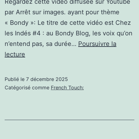
Regardez cette vidéo diffusée sur Youtube
par Arrêt sur images. ayant pour thème
« Bondy »: Le titre de cette vidéo est Chez
les Indés #4 : au Bondy Blog, les voix qu’on
n’entend pas, sa durée…
Poursuivre la
(Bondy):
lecture
Chez
les
Publié le
7 décembre 2025
Indés
Catégorisé comme
French Touch:
#4
:
au
Bondy
Blog,