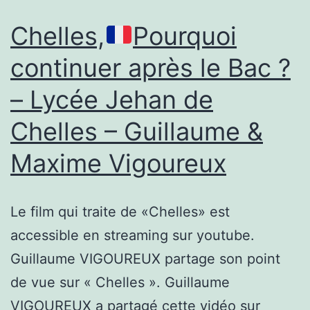
les
Chelles,
Pourquoi
voix
continuer après le Bac ?
qu’on
– Lycée Jehan de
n’entend
pas
Chelles – Guillaume &
Maxime Vigoureux
Le film qui traite de «Chelles» est
accessible en streaming sur youtube.
Guillaume VIGOUREUX partage son point
de vue sur « Chelles ». Guillaume
VIGOUREUX a partagé cette vidéo sur