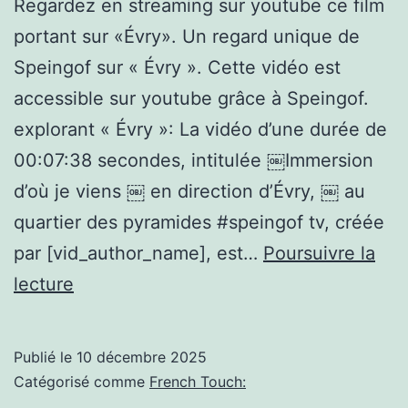
Regardez en streaming sur youtube ce film
portant sur «Évry». Un regard unique de
Speingof sur « Évry ». Cette vidéo est
accessible sur youtube grâce à Speingof.
explorant « Évry »: La vidéo d’une durée de
00:07:38 secondes, intitulée ￼Immersion
d’où je viens ￼ en direction d’Évry, ￼ au
quartier des pyramides #speingof tv, créée
par [vid_author_name], est…
Poursuivre la
Évry,
lecture
￼
Immersion
Publié le
10 décembre 2025
d’où
Catégorisé comme
French Touch:
je