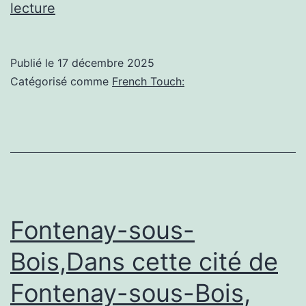
(Issy-
lecture
les-
Moulineaux):
Publié le
17 décembre 2025
MON
Catégorisé comme
French Touch:
MÉTIER
DE
FORMATEUR
–
Redha
–
Fontenay-sous-
ECF
Bois,Dans cette cité de
Issy-
Fontenay-sous-Bois,
Les-