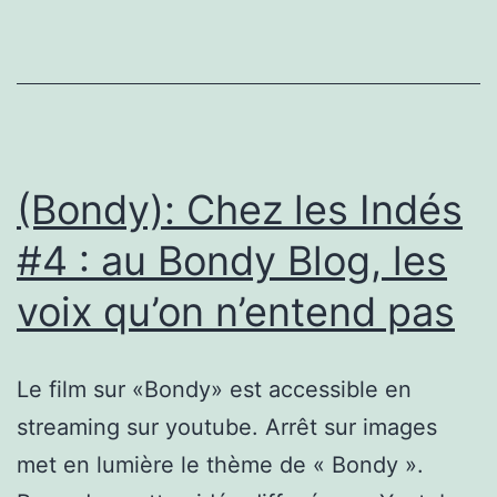
viens
￼
en
direction
d’Évry,
(Bondy): Chez les Indés
￼
#4 : au Bondy Blog, les
au
voix qu’on n’entend pas
quartier
des
pyramides
Le film sur «Bondy» est accessible en
#speingof
streaming sur youtube. Arrêt sur images
tv
met en lumière le thème de « Bondy ».