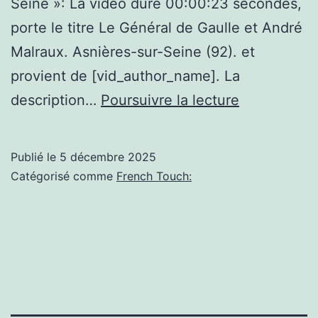
Seine »: La vidéo dure 00:00:23 secondes,
porte le titre Le Général de Gaulle et André
Malraux. Asnières-sur-Seine (92). et
provient de [vid_author_name]. La
Asnières-
description…
Poursuivre la lecture
sur-
Seine,Le
Publié le
5 décembre 2025
Général
Catégorisé comme
French Touch:
de
Gaulle
et
André
Malraux.
Asnières-