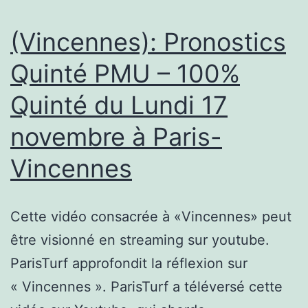
QUARTIER,
UNE
(Vincennes): Pronostics
MAMAN
Quinté PMU – 100%
EN
Quinté du Lundi 17
DANGER
novembre à Paris-
Vincennes
Cette vidéo consacrée à «Vincennes» peut
être visionné en streaming sur youtube.
ParisTurf approfondit la réflexion sur
« Vincennes ». ParisTurf a téléversé cette