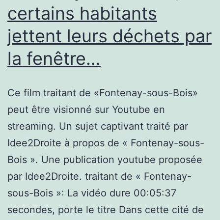
Moulineaux|Issy-
certains habitants
les-
jettent leurs déchets par
Moulineaux,MON
MÉTIER
la fenêtre…
DE
FORMATEUR
Ce film traitant de «Fontenay-sous-Bois»
–
peut être visionné sur Youtube en
Redha
streaming. Un sujet captivant traité par
–
Idee2Droite à propos de « Fontenay-sous-
ECF
Bois ». Une publication youtube proposée
Issy-
par Idee2Droite. traitant de « Fontenay-
Les-
sous-Bois »: La vidéo dure 00:05:37
Moulineaux}
secondes, porte le titre Dans cette cité de