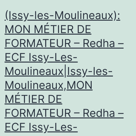
17
(Issy-les-Moulineaux):
novembre
MON MÉTIER DE
à
FORMATEUR – Redha –
Paris-
Vincennes
ECF Issy-Les-
Moulineaux|Issy-les-
Moulineaux,MON
MÉTIER DE
FORMATEUR – Redha –
ECF Issy-Les-