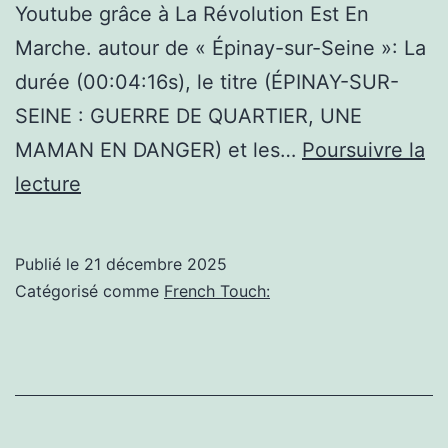
Youtube grâce à La Révolution Est En
Marche. autour de « Épinay-sur-Seine »: La
durée (00:04:16s), le titre (ÉPINAY-SUR-
SEINE : GUERRE DE QUARTIER, UNE
MAMAN EN DANGER) et les…
Poursuivre la
Épinay-
lecture
sur-
Seine,ÉPINAY-
Publié le
21 décembre 2025
SUR-
Catégorisé comme
French Touch:
SEINE
:
GUERRE
DE