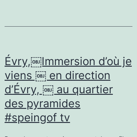
Évry,￼Immersion d’où je
viens ￼ en direction
d’Évry, ￼ au quartier
des pyramides
#speingof tv