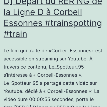
D] Départ du RER NG de
jettent
la Ligne D à Corbeil
leurs
déchets
Essonnes #trainspotting
par
#train
la
fenêtre…
Le film qui traite de «Corbeil-Essonnes» est
accessible en streaming sur Youtube. À
travers ce contenu, Le_Spotteur_95
s’intéresse à « Corbeil-Essonnes ».
Le_Spotteur_95 a partagé cette vidéo sur
Youtube. dédié à « Corbeil-Essonnes »: La
vidéo dure 00:00:55 secondes, porte le