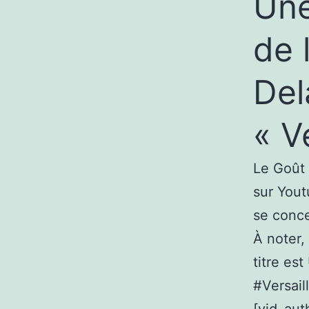
Une
de 
Del
« V
Le Goût 
sur Yout
se conce
À noter,
titre es
#Versail