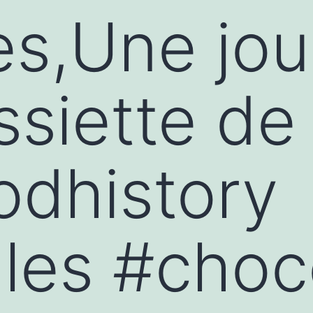
les,Une jo
ssiette de
odhistory
lles #choc