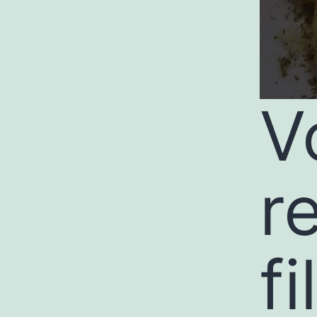
V
r
fi