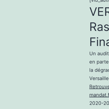
[vid_aut
VER
Ras
Fin
Un audit
en parte
la dégra
Versaille
Retrouve
mandat.f
2020-202