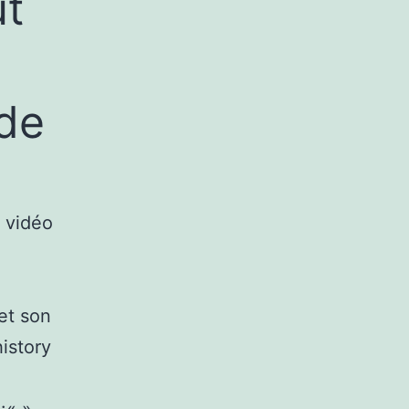
ût
 de
e vidéo
et son
history