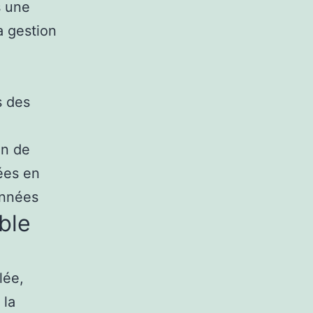
s une
a gestion
s des
an de
ées en
années
ble
lée,
 la