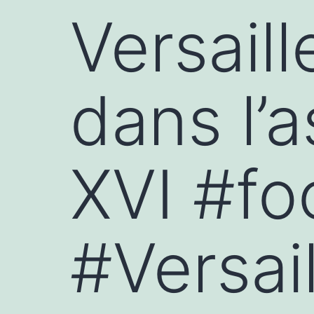
Versail
dans l’a
XVI #fo
#Versai