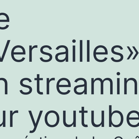
e
Versailles
n streami
ur youtube