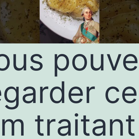
ous pouve
egarder ce
lm traitant