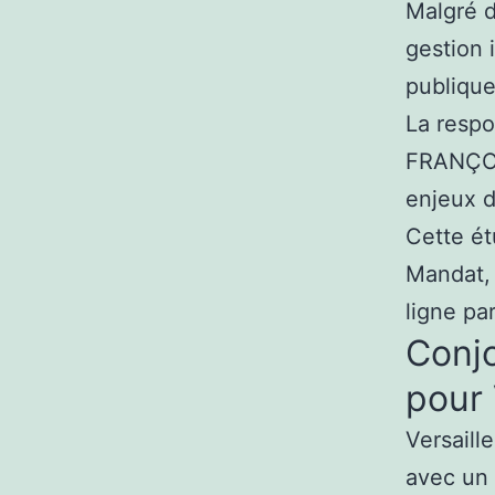
Malgré d
gestion 
publiqu
La respo
FRANÇOI
enjeux d
Cette ét
Mandat, 
ligne pa
Conj
pour 
Versaill
avec un 