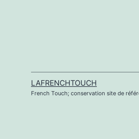
Aller
au
contenu
LAFRENCHTOUCH
French Touch; conservation site de réf