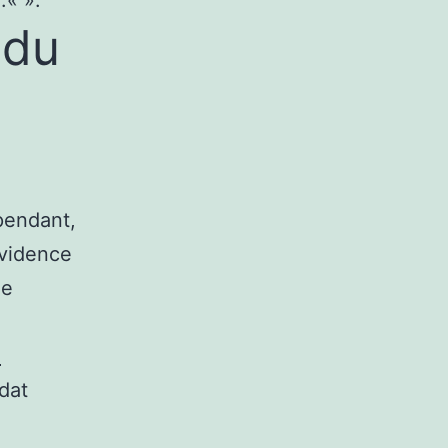
:«
».
 du
pendant,
évidence
de
-
dat