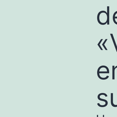
d
«
e
s