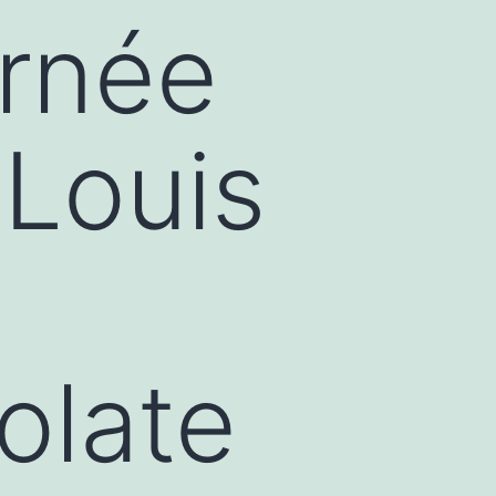
urnée
 Louis
olate