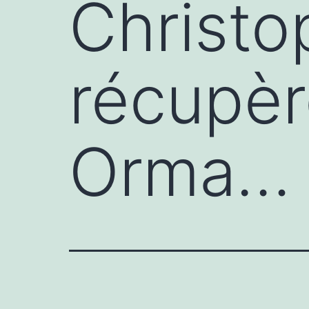
Christo
récupèr
Orma…