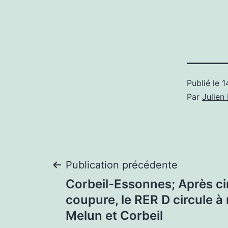
Publié le
1
Par
Julie
Navigation
Publication précédente
Corbeil-Essonnes; Après ci
de
coupure, le RER D circule à
Melun et Corbeil