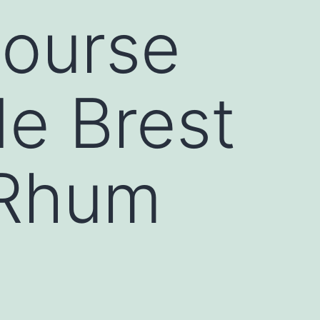
course
de Brest
 Rhum