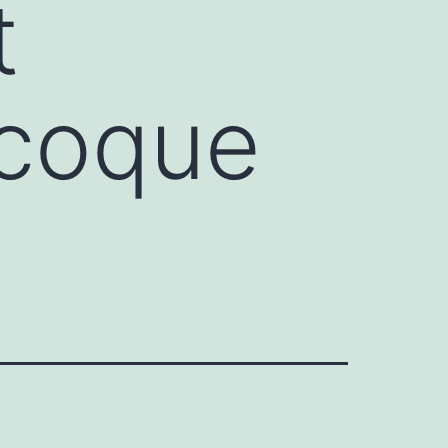
t
icoque