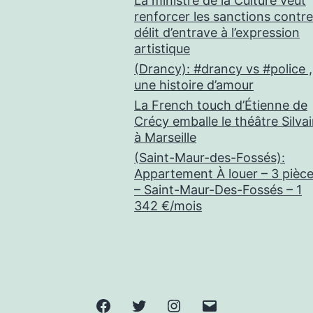
La ministre de la Culture veut
renforcer les sanctions contre
délit d’entrave à l’expression
artistique
(Drancy): #drancy vs #police ,
une histoire d’amour
La French touch d’Étienne de
Crécy emballe le théâtre Silva
à Marseille
(Saint-Maur-des-Fossés):
Appartement À louer – 3 pièc
– Saint-Maur-Des-Fossés – 1
342 €/mois
Facebook
Twitter
Instagram
E-