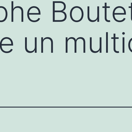
phe Boute
e un mult