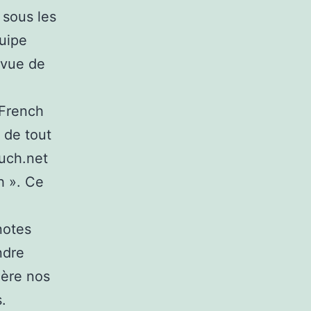
 sous les
uipe
 vue de
 French
 de tout
ouch.net
h ». Ce
notes
ndre
ière nos
.