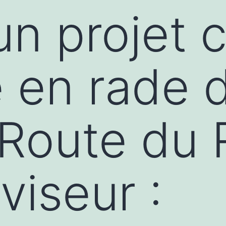
un projet 
e en rade 
 Route du
viseur :