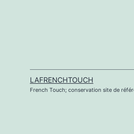
Aller
au
contenu
LAFRENCHTOUCH
French Touch; conservation site de réf