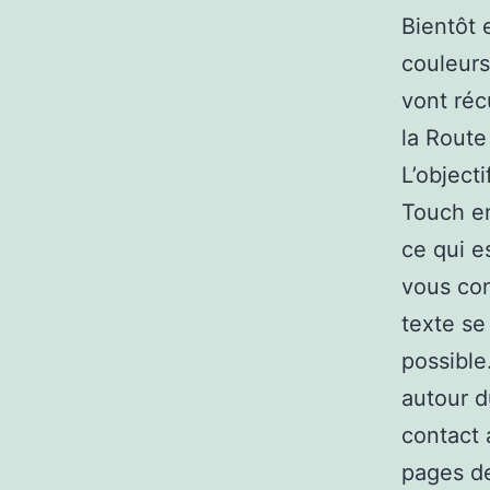
Bientôt 
couleurs
vont réc
la Rout
L’object
Touch en
ce qui e
vous con
texte se
possible
autour d
contact 
pages de