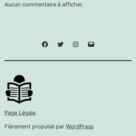
Aucun commentaire à afficher.
Facebook
Twitter
Instagram
E-
mail
Page Légale
Fièrement propulsé par
WordPress