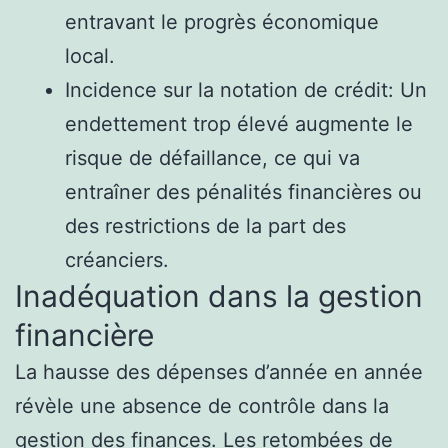
entravant le progrès économique
local.
Incidence sur la notation de crédit: Un
endettement trop élevé augmente le
risque de défaillance, ce qui va
entraîner des pénalités financières ou
des restrictions de la part des
créanciers.
Inadéquation dans la gestion
financière
La hausse des dépenses d’année en année
révèle une absence de contrôle dans la
gestion des finances. Les retombées de