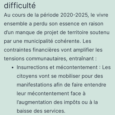
difficulté
Au cours de la période 2020-2025, le vivre
ensemble a perdu son essence en raison
d’un manque de projet de territoire soutenu
par une municipalité cohérente. Les
contraintes financières vont amplifier les
tensions communautaires, entraînant :
Insurrections et mécontentement : Les
citoyens vont se mobiliser pour des
manifestations afin de faire entendre
leur mécontentement face à
l’augmentation des impôts ou à la
baisse des services.