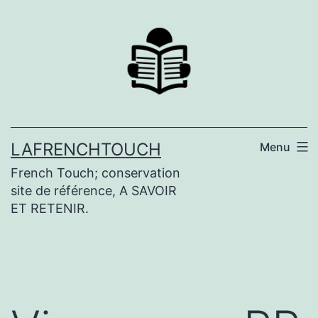
Aller
au
contenu
LAFRENCHTOUCH
Menu
French Touch; conservation
site de référence, A SAVOIR
ET RETENIR.