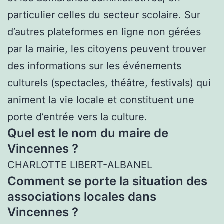
particulier celles du secteur scolaire. Sur
d’autres plateformes en ligne non gérées
par la mairie, les citoyens peuvent trouver
des informations sur les événements
culturels (spectacles, théâtre, festivals) qui
animent la vie locale et constituent une
porte d’entrée vers la culture.
Quel est le nom du maire de
Vincennes ?
CHARLOTTE LIBERT-ALBANEL
Comment se porte la situation des
associations locales dans
Vincennes ?