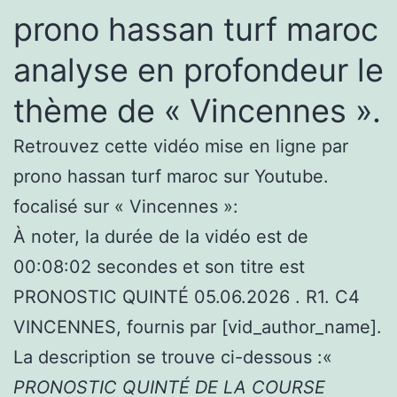
prono hassan turf maroc
analyse en profondeur le
thème de « Vincennes ».
Retrouvez cette vidéo mise en ligne par
prono hassan turf maroc sur Youtube.
focalisé sur « Vincennes »:
À noter, la durée de la vidéo est de
00:08:02 secondes et son titre est
PRONOSTIC QUINTÉ 05.06.2026 . R1. C4
VINCENNES, fournis par [vid_author_name].
La description se trouve ci-dessous :«
PRONOSTIC QUINTÉ DE LA COURSE