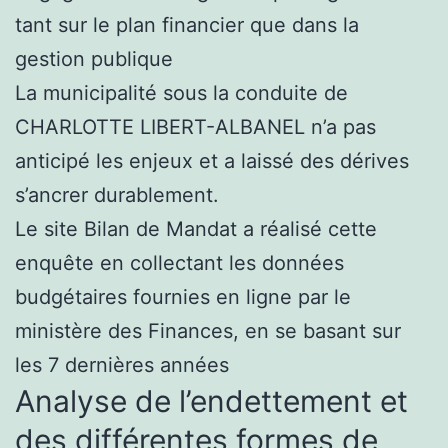
tant sur le plan financier que dans la
gestion publique
La municipalité sous la conduite de
CHARLOTTE LIBERT-ALBANEL n’a pas
anticipé les enjeux et a laissé des dérives
s’ancrer durablement.
Le site Bilan de Mandat a réalisé cette
enquête en collectant les données
budgétaires fournies en ligne par le
ministère des Finances, en se basant sur
les 7 dernières années
Analyse de l’endettement et
des différentes formes de