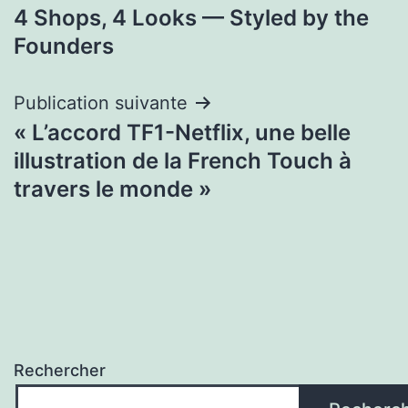
4 Shops, 4 Looks — Styled by the
de
Founders
l’article
Publication suivante
« L’accord TF1-Netflix, une belle
illustration de la French Touch à
travers le monde »
Rechercher