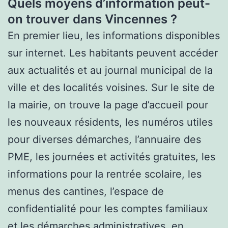
Quels moyens d’information peut-
on trouver dans Vincennes ?
En premier lieu, les informations disponibles
sur internet. Les habitants peuvent accéder
aux actualités et au journal municipal de la
ville et des localités voisines. Sur le site de
la mairie, on trouve la page d’accueil pour
les nouveaux résidents, les numéros utiles
pour diverses démarches, l’annuaire des
PME, les journées et activités gratuites, les
informations pour la rentrée scolaire, les
menus des cantines, l’espace de
confidentialité pour les comptes familiaux
et les démarches administratives, en