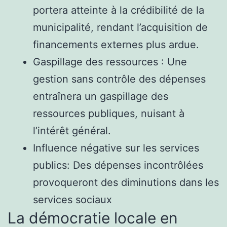
portera atteinte à la crédibilité de la
municipalité, rendant l’acquisition de
financements externes plus ardue.
Gaspillage des ressources : Une
gestion sans contrôle des dépenses
entraînera un gaspillage des
ressources publiques, nuisant à
l’intérêt général.
Influence négative sur les services
publics: Des dépenses incontrôlées
provoqueront des diminutions dans les
services sociaux
La démocratie locale en