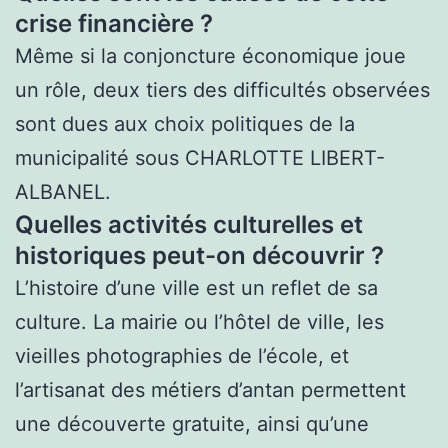
crise financière ?
Même si la conjoncture économique joue
un rôle, deux tiers des difficultés observées
sont dues aux choix politiques de la
municipalité sous CHARLOTTE LIBERT-
ALBANEL.
Quelles activités culturelles et
historiques peut-on découvrir ?
L’histoire d’une ville est un reflet de sa
culture. La mairie ou l’hôtel de ville, les
vieilles photographies de l’école, et
l’artisanat des métiers d’antan permettent
une découverte gratuite, ainsi qu’une