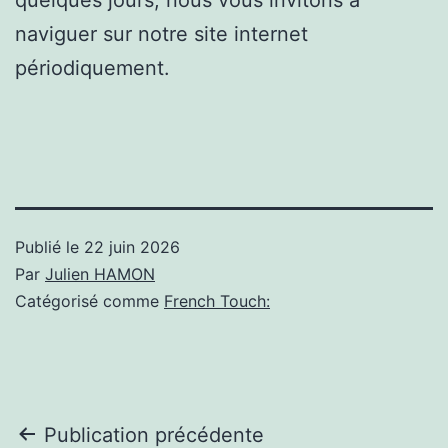
naviguer sur notre site internet
périodiquement.
Publié le
22 juin 2026
Par
Julien HAMON
Catégorisé comme
French Touch:
Navigation
Publication précédente