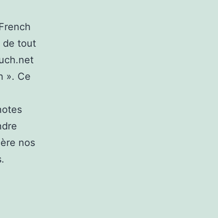
 French
 de tout
ouch.net
h ». Ce
notes
ndre
ière nos
.