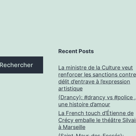
Recent Posts
Rechercher
La ministre de la Culture veut
renforcer les sanctions contre
délit d’entrave à l’expression
artistique
(Drancy): #drancy vs #police ,
une histoire d’amour
La French touch d’Étienne de
Crécy emballe le théâtre Silva
à Marseille
(Saint-Maur-des-Fossés):