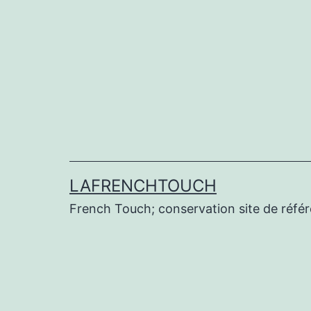
Aller
au
contenu
LAFRENCHTOUCH
French Touch; conservation site de réf