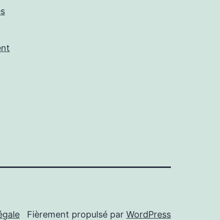
es
ent
égale
Fièrement propulsé par
WordPress