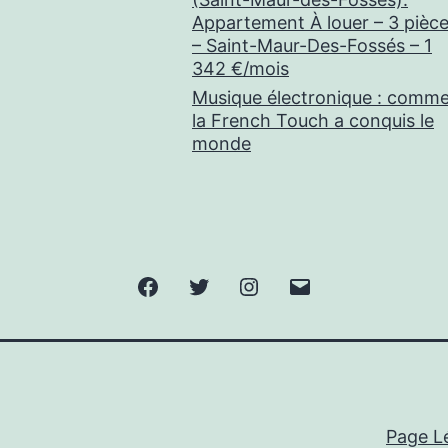
Appartement À louer – 3 pièc
– Saint-Maur-Des-Fossés – 1
342 €/mois
Musique électronique : comm
la French Touch a conquis le
monde
Facebook
Twitter
Instagram
E-
mail
Page L