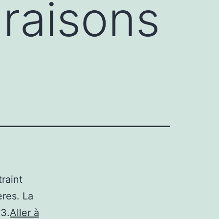
raisons
raint
ères. La
23.
Aller à