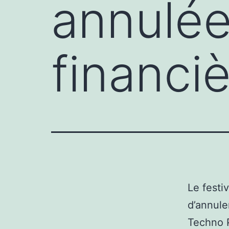
annulée
financi
Le festi
d’annule
Techno P