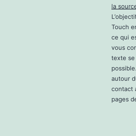
la sourc
L’object
Touch en
ce qui e
vous con
texte se
possible
autour d
contact 
pages de