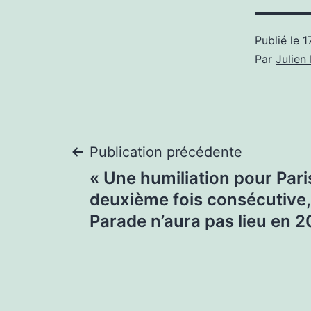
Publié le
1
Par
Julie
Navigation
Publication précédente
« Une humiliation pour Paris
de
deuxième fois consécutive,
Parade n’aura pas lieu en 
l’article