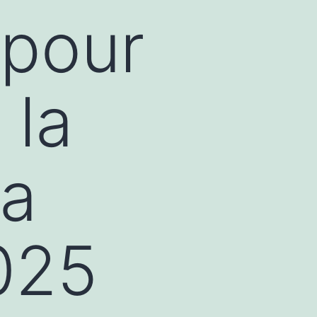
 pour
 la
La
025