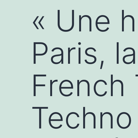
« Une h
Paris, l
French 
Techno