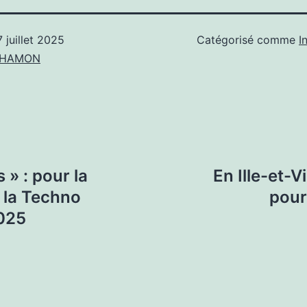
7 juillet 2025
Catégorisé comme
I
n HAMON
 » : pour la
En Ille-et-V
 la Techno
pour
2025