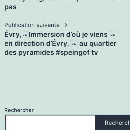
l’article
pas
Publication suivante
Évry,￼Immersion d’où je viens ￼
en direction d’Évry, ￼ au quartier
des pyramides #speingof tv
Rechercher
Recherc