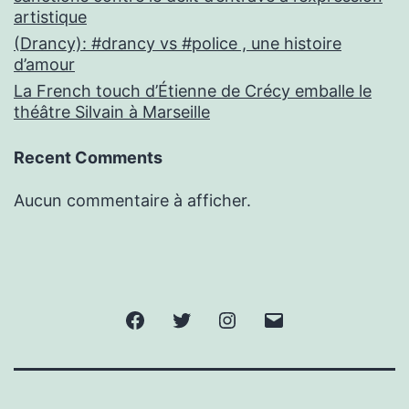
artistique
(Drancy): #drancy vs #police , une histoire
d’amour
La French touch d’Étienne de Crécy emballe le
théâtre Silvain à Marseille
Recent Comments
Aucun commentaire à afficher.
Facebook
Twitter
Instagram
E-
mail