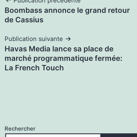
Navigation
Publication précédente
Boombass annonce le grand retour
de
de Cassius
l’article
Publication suivante
Havas Media lance sa place de
marché programmatique fermée:
La French Touch
Rechercher