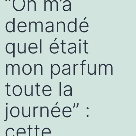
“On m’a
demandé
quel était
mon parfum
toute la
journée” :
cette