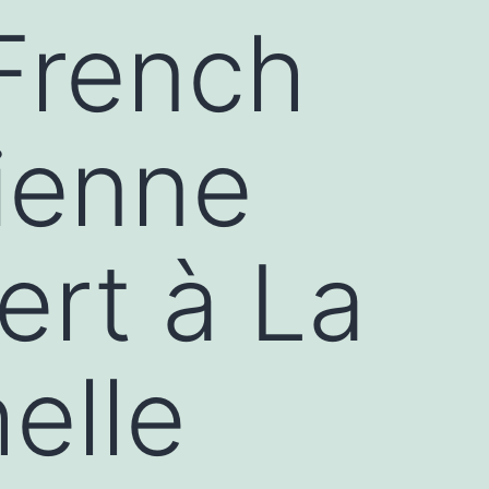
 French
ienne
ert à La
elle