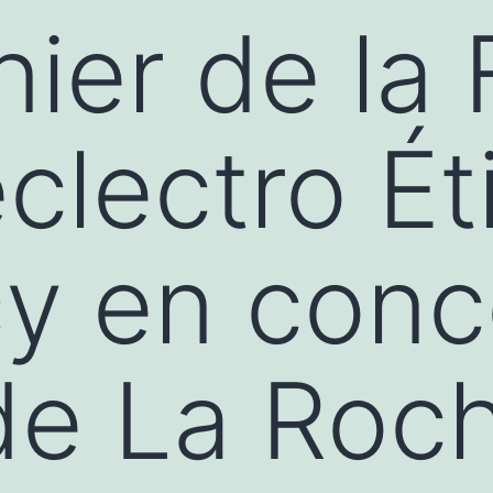
nier de la
clectro Ét
y en conc
de La Roch