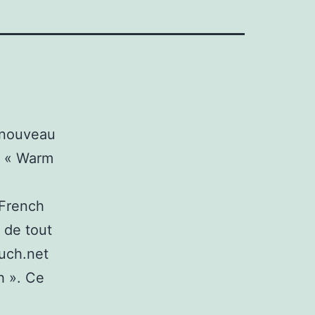
n nouveau
m « Warm
 French
 de tout
ouch.net
h ». Ce