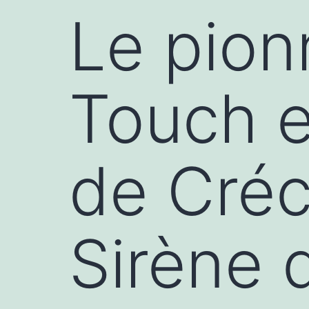
Le pion
Touch e
de Créc
Sirène 