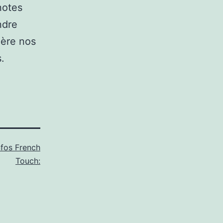
notes
ndre
ière nos
.
nfos French
Touch: