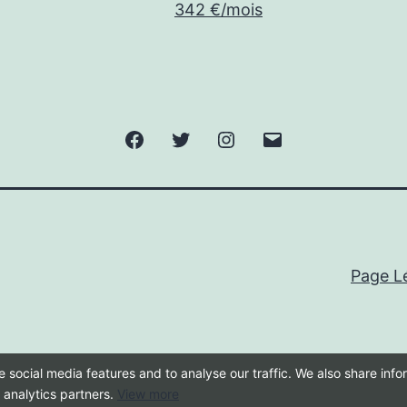
342 €/mois
Facebook
Twitter
Instagram
E-
mail
Page L
 social media features and to analyse our traffic. We also share inf
d analytics partners.
View more