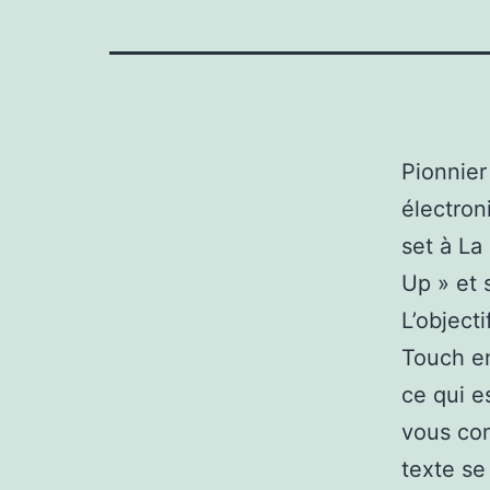
Pionnier
électron
set à La
Up » et 
L’object
Touch en
ce qui e
vous con
texte se