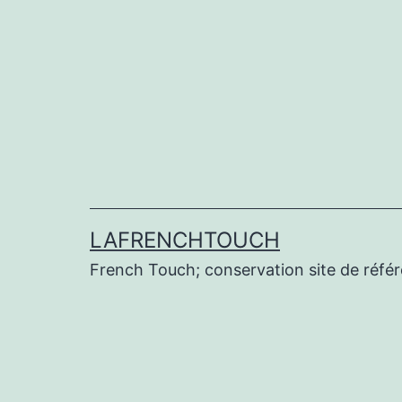
Aller
au
contenu
LAFRENCHTOUCH
French Touch; conservation site de réf