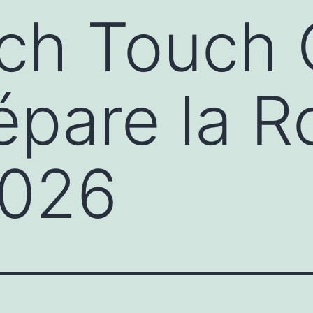
nch Touch
épare la R
026