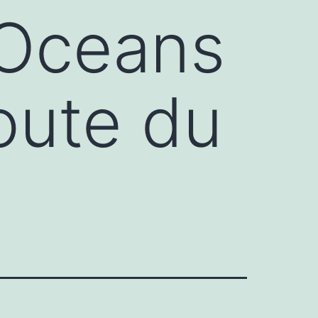
 Oceans
oute du