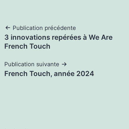
Navigation
Publication précédente
3 innovations repérées à We Are
de
French Touch
l’article
Publication suivante
French Touch, année 2024