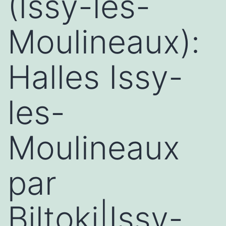
(Issy-les-
Moulineaux):
Halles Issy-
les-
Moulineaux
par
Biltoki|Issy-