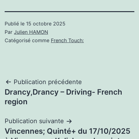
Publié le
15 octobre 2025
Par
Julien HAMON
Catégorisé comme
French Touch:
Navigation
Publication précédente
Drancy,Drancy – Driving- French
de
region
l’article
Publication suivante
Vincennes; Quinté+ du 17/10/2025