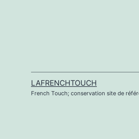
Aller
au
contenu
LAFRENCHTOUCH
French Touch; conservation site de réf