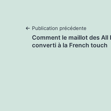
Navigation
Publication précédente
Comment le maillot des All 
de
converti à la French touch
l’article