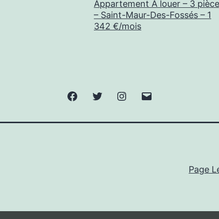
Appartement À louer – 3 pièc
– Saint-Maur-Des-Fossés – 1
342 €/mois
Facebook
Twitter
Instagram
E-
mail
Page L