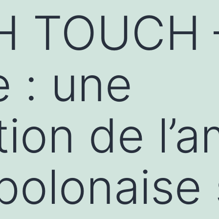
 TOUCH 
e : une
ion de l’a
polonaise