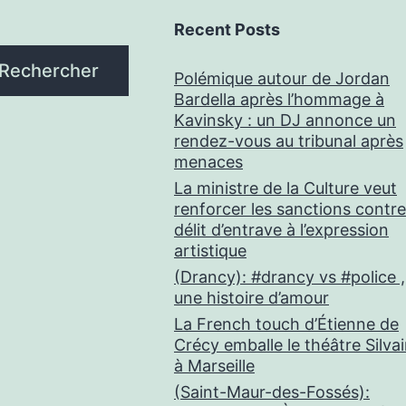
Recent Posts
Rechercher
Polémique autour de Jordan
Bardella après l’hommage à
Kavinsky : un DJ annonce un
rendez-vous au tribunal après
menaces
La ministre de la Culture veut
renforcer les sanctions contre
délit d’entrave à l’expression
artistique
(Drancy): #drancy vs #police ,
une histoire d’amour
La French touch d’Étienne de
Crécy emballe le théâtre Silva
à Marseille
(Saint-Maur-des-Fossés):