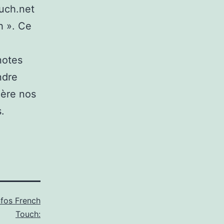
ouch.net
h ». Ce
notes
ndre
ière nos
.
nfos French
Touch: