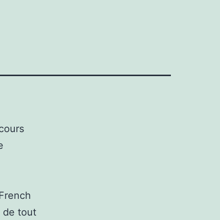
s
cours
e
 French
 de tout