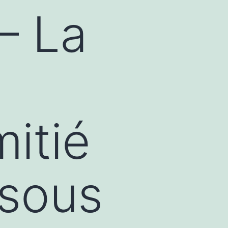
– La
mitié
 sous