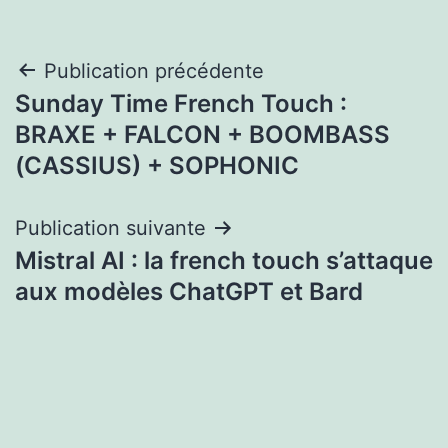
Navigation
Publication précédente
Sunday Time French Touch :
de
BRAXE + FALCON + BOOMBASS
l’article
(CASSIUS) + SOPHONIC
Publication suivante
Mistral AI : la french touch s’attaque
aux modèles ChatGPT et Bard