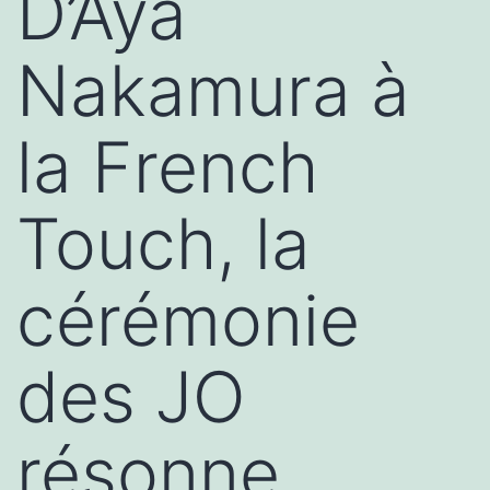
D’Aya
Nakamura à
la French
Touch, la
cérémonie
des JO
résonne