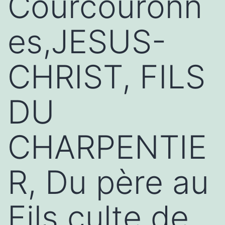
Courcouronn
es,JESUS-
CHRIST, FILS
DU
CHARPENTIE
R, Du père au
Fils culte de