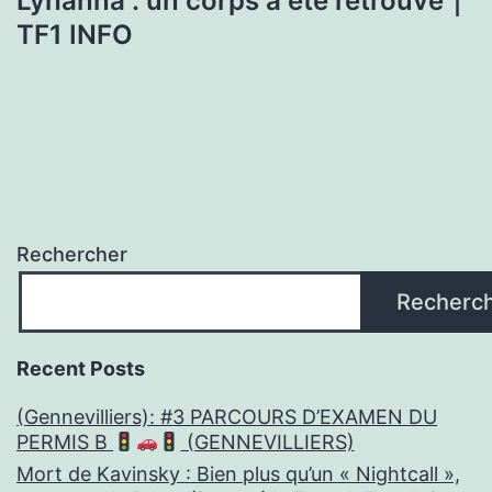
Lyhanna : un corps a été retrouvé｜
TF1 INFO
Rechercher
Recherc
Recent Posts
(Gennevilliers): #3 PARCOURS D’EXAMEN DU
PERMIS B
(GENNEVILLIERS)
Mort de Kavinsky : Bien plus qu’un « Nightcall »,