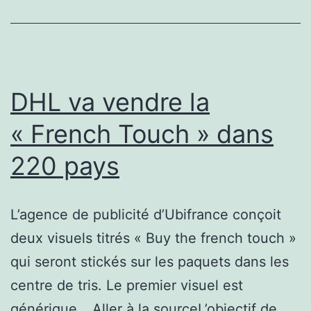
Germany,
au
Carré
Blanc
DHL va vendre la
à
« French Touch » dans
Tinqueux
220 pays
L’agence de publicité d’Ubifrance conçoit
deux visuels titrés « Buy the french touch »
qui seront stickés sur les paquets dans les
centre de tris. Le premier visuel est
générique …Aller à la sourceL’objectif de