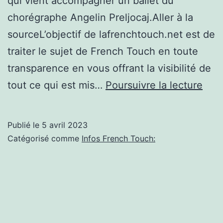
qui vient accompagner un ballet du
chorégraphe Angelin Preljocaj.Aller à la
sourceL’objectif de lafrenchtouch.net est de
traiter le sujet de French Touch en toute
transparence en vous offrant la visibilité de
« Je
tout ce qui est mis…
Poursuivre la lecture
suis
très
Publié le
5 avril 2023
cont
Catégorisé comme
Infos French Touch:
d’av
ref
cett
aven
Tho