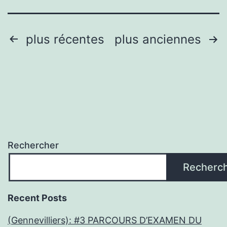
Bang
sort
Pagination
plus récentes
plus anciennes
son
des
prem
publications
alb
post
Daft
Pun
Rechercher
Recherc
Recent Posts
(Gennevilliers): #3 PARCOURS D’EXAMEN DU