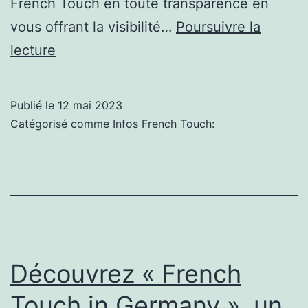
French Touch en toute transparence en
vous offrant la visibilité…
Poursuivre la
Une
lecture
french-
touch
Publié le
12 mai 2023
clôt
Catégorisé comme
Infos French Touch:
les
Vendredis
de
l’Agglo
Découvrez « French
Touch in Germany », un