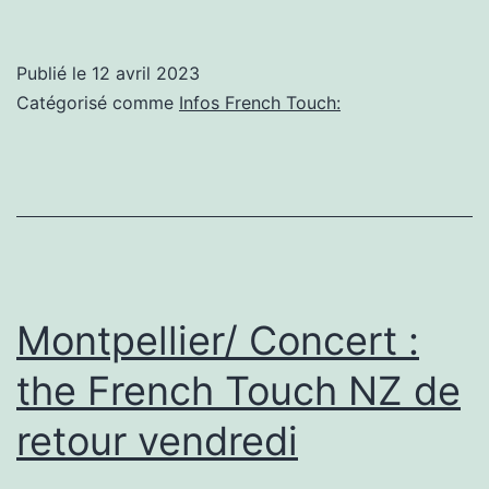
1er
Bachata
Publié le
12 avril 2023
French
Catégorisé comme
Infos French Touch:
Touch,
un
festival
porté
par
des
Montpellier/ Concert :
passionnés
the French Touch NZ de
retour vendredi