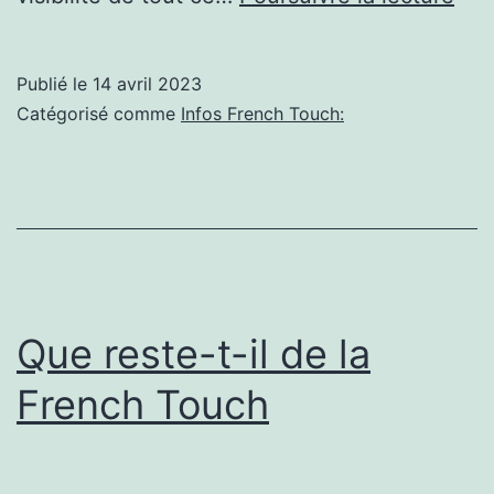
Muñ
la
Publié le
14 avril 2023
«
Catégorisé comme
Infos French Touch:
Fre
tou
»
de
l’é
en
Que reste-t-il de la
Cali
French Touch