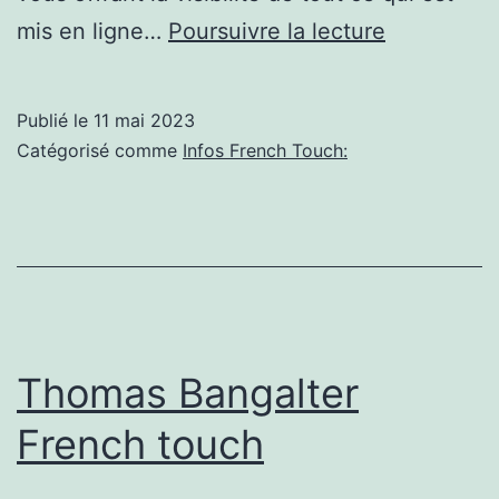
Découvrez
mis en ligne…
Poursuivre la lecture
« French
Touch
Publié le
11 mai 2023
in
Catégorisé comme
Infos French Touch:
Germany »
un
tout
nouveau
spectacle,
au
Thomas Bangalter
Carré
French touch
Blanc
à