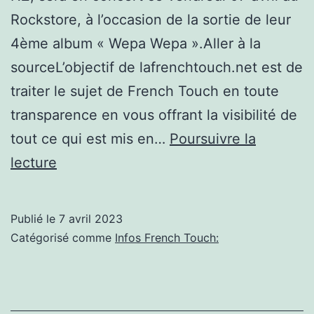
Rockstore, à l’occasion de la sortie de leur
4ème album « Wepa Wepa ».Aller à la
sourceL’objectif de lafrenchtouch.net est de
traiter le sujet de French Touch en toute
transparence en vous offrant la visibilité de
tout ce qui est mis en…
Poursuivre la
Montpellier/
lecture
Concert
:
Publié le
7 avril 2023
the
Catégorisé comme
Infos French Touch:
French
Touch
NZ