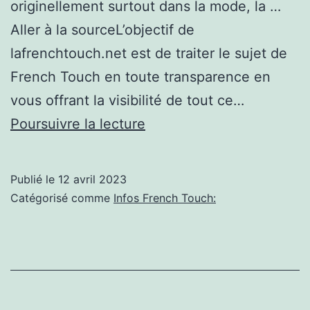
originellement surtout dans la mode, la …
Aller à la sourceL’objectif de
lafrenchtouch.net est de traiter le sujet de
French Touch en toute transparence en
vous offrant la visibilité de tout ce…
Que
Poursuivre la lecture
reste-
t-
Publié le
12 avril 2023
il
Catégorisé comme
Infos French Touch:
de
la
French
Touch