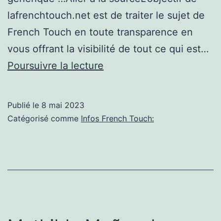
lafrenchtouch.net est de traiter le sujet de
French Touch en toute transparence en
vous offrant la visibilité de tout ce qui est…
DHL
Poursuivre la lecture
va
vendre
Publié le
8 mai 2023
la
Catégorisé comme
Infos French Touch:
« French
Touch »
dans
220
pays